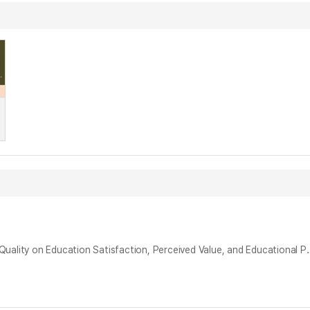
예술경영학 교육품질이 교육만족도, 지각된 가치, 교육성과에 미치는 영향 -중국 대학교를 중심으로- = The Impact of Arts Management Education Q