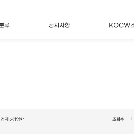
분류
공지사항
KOCW
강의
공지사항
KOCW란
강의
뉴스레터
활용안내
분야
주요통계현황
발자취
강의
서비스도움말
고객센터
ㆍ경제 >경영학
조회수