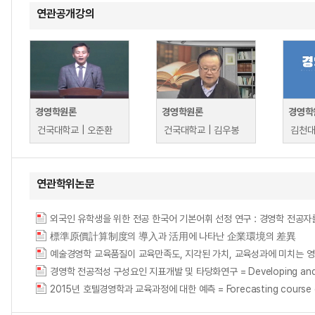
연관공개강의
경영학원론
경영학원론
경영학
건국대학교 | 오준환
건국대학교 | 김우봉
김천대
연관학위논문
외국인 유학생을 위한 전공 한국어 기본어휘 선정 연구 : 경영학 전공자
標準原價計算制度의 導入과 活用에 나타난 企業環境의 差異
경영학 전공적성 구성요인 지표개발 및 타당화연구 = Developing and Validat
2015년 호텔경영학과 교육과정에 대한 예측 = Forecasting course curric