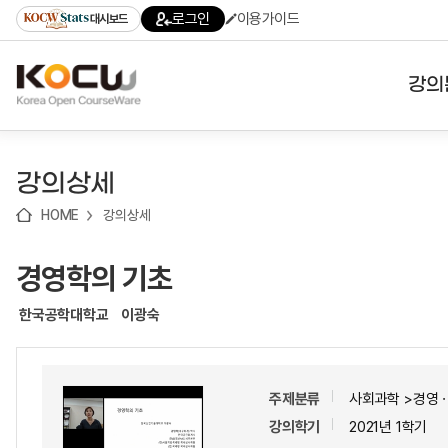
로
로
로
바
로그인
이용가이드
대시보드
가
가
가
로
기
기
기
가
(skip
기
to
강의
content)
대학
강의상세
기관
HOME
강의상세
전공
경영학의 기초
테마
한국공학대학교
이광숙
주제분류
사회과학 >경영
강의학기
2021년 1학기