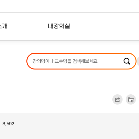
소개
내강의실
?
강의리스트
수강확인증강의
사용자의견
내강의클립
8,592