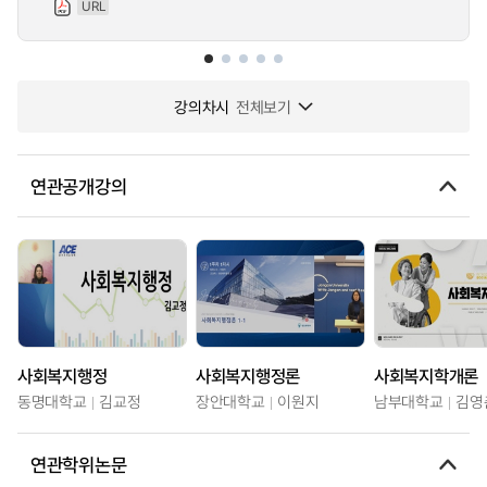
URL
강의차시
전체보기
연관공개강의
사회복지행정
사회복지행정론
사회복지학개론
동명대학교
김교정
장안대학교
이원지
남부대학교
김영
연관학위논문