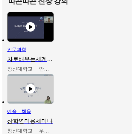
따끈따끈 신상 강의
인문과학
차로배우는세계문화
창신대학교
안소영
예술ㆍ체육
산학연미용세미나
창신대학교
우미옥,오윤경,박선이