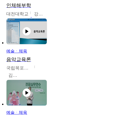
인체해부학
대전대학교
강지혁
예술ㆍ체육
음악교육론
국립목포대학교
김신영
예술ㆍ체육