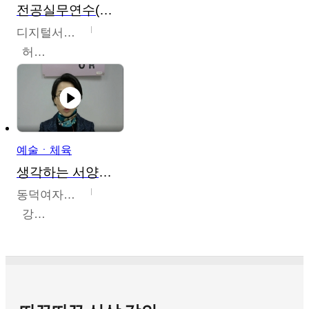
전공실무연수(헤어,메이크업,피부,네일)
디지털서울문화예술대학교
허정록
예술ㆍ체육
생각하는 서양미술의 이해
동덕여자대학교
강수미