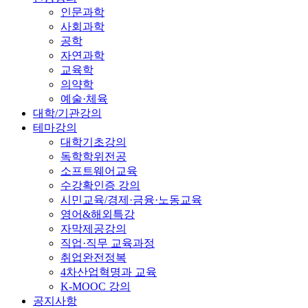
인문과학
사회과학
공학
자연과학
교육학
의약학
예술·체육
대학/기관강의
테마강의
대학기초강의
독학학위전공
소프트웨어교육
수강확인증 강의
시민교육/경제·금융·노동교육
영어&해외특강
자막제공강의
직업·직무 교육과정
취업완전정복
4차산업혁명과 교육
K-MOOC 강의
공지사항