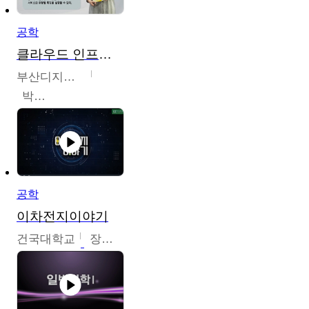
공학
클라우드 인프라 구축 및 활용
부산디지털대학교
박수현
공학
이차전지이야기
건국대학교
장호현