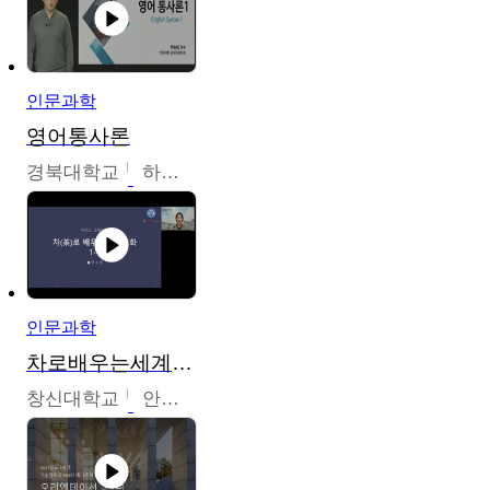
인문과학
영어통사론
경북대학교
하승완
인문과학
차로배우는세계문화
창신대학교
안소영