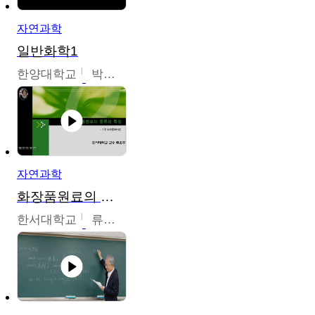
자연과학
일반화학1
한양대학교
박경호
자연과학
화장품원료의 종류와 특성
한서대학교
류은주