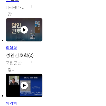
나사렛대학교
강지언
의약학
성인간호학(2)
국립군산대학교
강경아
의약학