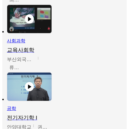
사회과학
교육사회학
부산외국어대학교
류영철
공학
전기자기학 I
안양대학교
권원현