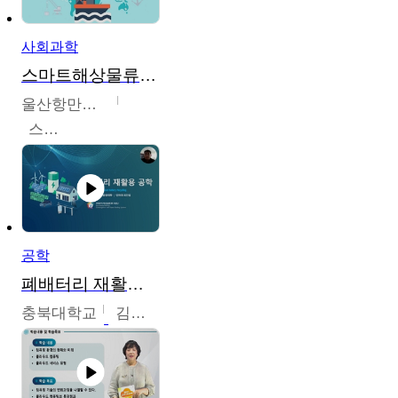
사회과학
스마트해상물류관리사 교육과정2
울산항만공사
스마트해상물류관리사 교육위원회
공학
폐배터리 재활용 공학
충북대학교
김영재,최진섭,한성수,한요셉,윤문수,박유세,강동우,박민준,이동주,조채용