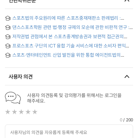
연관학위논문
스포츠법의 주요원리에 따른 스포츠중재재판소 판례법리 :
스포츠 자치 원리와 공정성 원리를 중심으로 = CAS
댄스스포츠학원 관련 법·행정 규제의 모순에 관한 비판적 연구 :
Jurisprudence under the fundamental principles of Sports
체육시설인가? 교육시설인가?
Law : Sports Autonomy and Fairness Principle
저작권법 관점에서 본 스포츠중계방송권과 보편적 접근권의
충돌 문제 연구
프로스포츠 구단의 ICT 융합 기술 서비스에 대한 소비자 편익
분석 : 조건부가치평가법(CVM)의 적용
스포츠·엔터테인먼트 산업 발전을 위한 통합 에이전트법의
필요성 및 제정방안
사용자 의견
사용자 의견등록 및 강의평가를 위해서는 로그인을
해주세요.
0
/ 200