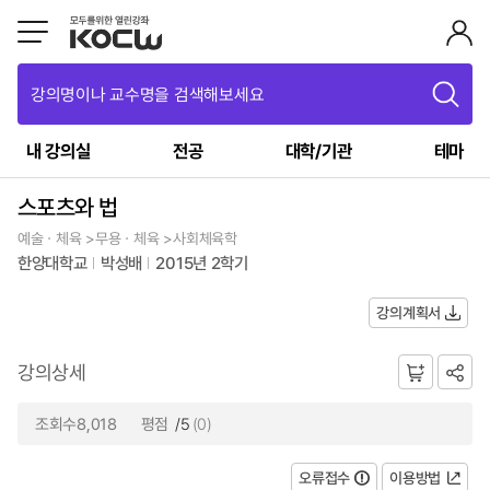
강의명이나 교수명을 검색해보세요
내 강의실
전공
대학/기관
테마
스포츠와 법
예술ㆍ체육 >무용ㆍ체육 >사회체육학
한양대학교
박성배
2015년 2학기
강의계획서
강의상세
조회수8,018
평점
/5
(0)
오류접수
이용방법