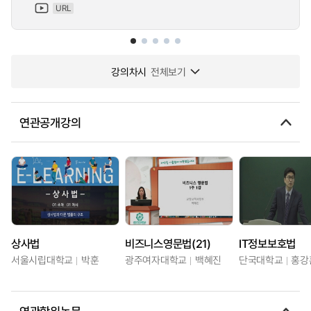
URL
강의차시
전체보기
연관공개강의
상사법
비즈니스영문법(21)
IT정보보호법
서울시립대학교
박훈
광주여자대학교
백혜진
단국대학교
홍강