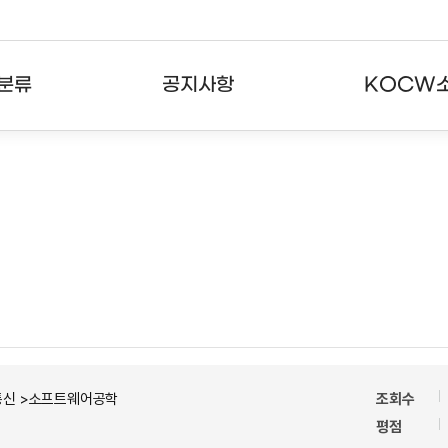
분류
공지사항
KOCW
강의
공지사항
KOCW란
강의
뉴스레터
활용안내
분야
주요통계현황
발자취
강의
서비스도움말
고객센터
통신 >소프트웨어공학
조회수
평점