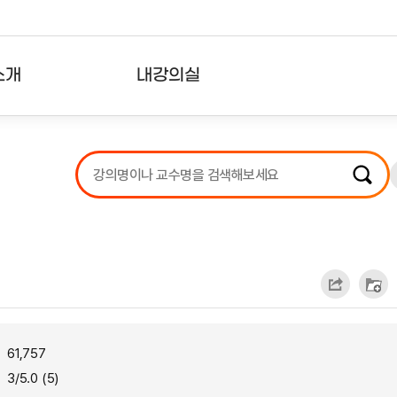
소개
내강의실
?
강의리스트
수강확인증강의
사용자의견
내강의클립
61,757
3/5.0 (5)