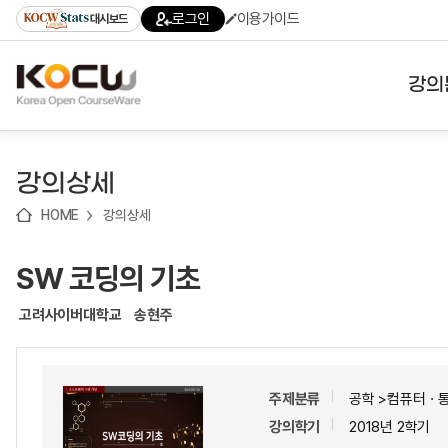
로
로
로
바
로그인
이용가이드
대시보드
가
가
가
로
기
기
기
가
(skip
기
to
강의
content)
대학
강의상세
기관
HOME
강의상세
전공
SW 코딩의 기초
테마
고려사이버대학교
송현주
주제분류
공학 >컴퓨터ㆍ
강의학기
2018년 2학기