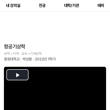
내 강의실
전공
대학/기관
테마
항공기상학
공학 >기계ㆍ금속 >기계공학
중원대학교
박상용
2022년 1학기
Play
Video