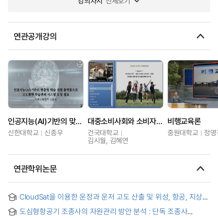
강의차시
전체보기
연관공개강의
인공지능(AI)기반의 맞춤형 학습 지원 플랫폼으로 고도화된 학습관리 시스템 도입 필요
대중소비사회와 소비자교육
비행교육론
신한대학교
신종우
건국대학교
중원대학교
정영
김시월, 김혜연
연관학위논문
CloudSat을 이용한 운정과 운저 고도 산출 및 위성, 항공, 지상
관측 비교
도심형항공기 조종사의 자원관리 방안 분석 : 단독 조종사