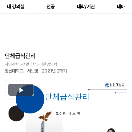
내 강의실
전공
대학/기관
테마
단체급식관리
자연과학 >생활과학 >식품영양학
창신대학교
서보영
2021년 2학기
Play
Video