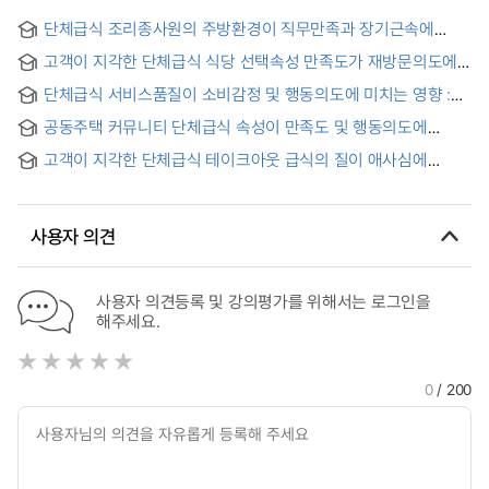
단체급식 조리종사원의 주방환경이 직무만족과 장기근속에
미치는 영향
고객이 지각한 단체급식 식당 선택속성 만족도가 재방문의도에
미치는 영향 : 식당에 대한 고객신뢰의 매개효과 = Customer's
단체급식 서비스품질이 소비감정 및 행동의도에 미치는 영향 :
Perceived Satisfaction of Group Meal Restaurant Selection
경험적 가치의 조절효과 = Effect of group catering service
Influencing Revisit intention : Customer Trust in Restaurant
공동주택 커뮤니티 단체급식 속성이 만족도 및 행동의도에
quality on consumer sentiment and behavioral
as Mediation variable
미치는 영향 = A Study on The Effect of Community Group
intention:Moderating Effect of Experiential Value
고객이 지각한 단체급식 테이크아웃 급식의 질이 애사심에
Meal Attributes in Apartment Houses on Satisfaction and
미치는 영향 : -소비감정의 매개효과- = A group meal that is
Behavioral Intention
perceived by a customer the quality of take-out meals an
effect on company love interest -Mediating effects of
사용자 의견
consumer sentiment-
사용자 의견등록 및 강의평가를 위해서는 로그인을
해주세요.
0
/ 200