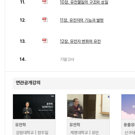
11.
10장. 유전물질의 구조와 성질
12.
11장. 유전자의 기능과 발현
13.
12장. 유전자 변화와 유전
14.
기말고사
연관공개강의
유전학
유전학
동물유
강원대학교 | 정두일
계명대학교 | 유민
신구대