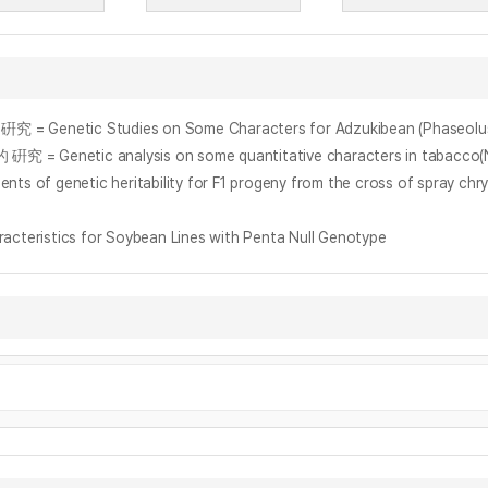
netic Studies on Some Characters for Adzukibean (Phaseolus 
netic analysis on some quantitative characters in tabacco(Nic
etic heritability for F1 progeny from the cross of spray chrysa
ristics for Soybean Lines with Penta Null Genotype