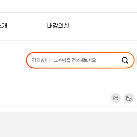
소개
내강의실
?
강의리스트
수강확인증강의
사용자의견
내강의클립