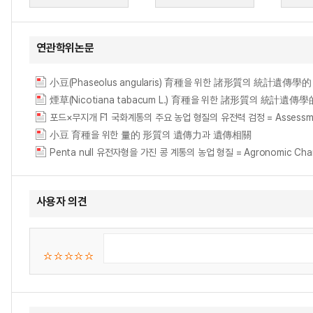
연관학위논문
小豆(Phaseolus angularis) 育種을 위한 諸形質의 統計遺傳學的 硏究 = Ge
煙草(Nicotiana tabacum L.) 育種을 위한 諸形質의 統計遺傳學的 硏究 = Ge
포드×무지개 F1 국화계통의 주요 농업 형질의 유전력 검정 = Assessments of gen
小豆 育種을 위한 量的 形質의 遺傳力과 遺傳相關
Penta null 유전자형을 가진 콩 계통의 농업 형질 = Agronomic Characte
사용자 의견