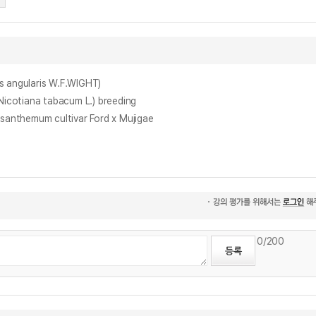
angularis W.F.WIGHT)
otiana tabacum L.) breeding
nthemum cultivar Ford x Mujigae
0
/200