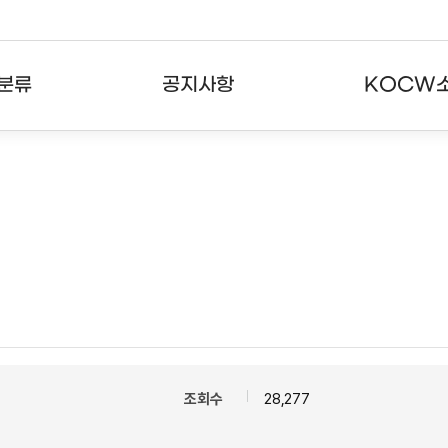
분류
공지사항
KOCW
강의
공지사항
KOCW란
강의
뉴스레터
활용안내
분야
주요통계현황
발자취
강의
서비스도움말
고객센터
조회수
28,277