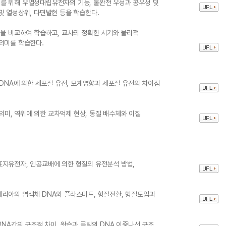
를 위해 우열성대립유전자의 기능, 불완전 우성과 공우성 및
및 열성상위, 다면발현 등을 학습한다.
형을 비교하여 학습하고, 교차의 정확한 시기와 물리적
의미를 학습한다.
tDNA에 의한 세포질 유전, 모계영향과 세포질 유전의 차이점
미, 역위에 의한 교차억제 현상, 동질 배수체와 이질
표지유전자, 인공교배에 의한 형질의 유전분석 방법,
테리아의 염색체 DNA와 플라스미드, 형질전환, 형질도입과
RNA간의 구조적 차이, 왓슨과 클릭의 DNA 이중나선 구조,