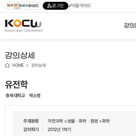
로
로
로
바
로그인
이용가이드
대시보드
가
가
가
로
기
기
기
가
(skip
기
to
강의
content)
대학
강의상세
기관
HOME
강의상세
전공
유전학
테마
충북대학교
박소영
주제분류
자연과학 >생물ㆍ화학ㆍ환경 >화학
강의학기
2012년 1학기