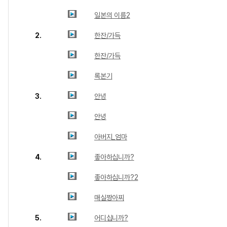
일본의 이름2
2.
한잔/가득
한잔/가득
록본기
3.
안녕
안녕
아버지_엄마
4.
좋아하십니까?
좋아하십니까?2
매실짱아찌
5.
어디십니까?