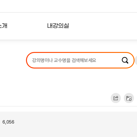
소개
내강의실
?
강의리스트
수강확인증강의
사용자의견
내강의클립
6,056