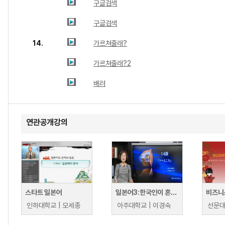
구글검색
구글검색
14.
가르쳐줄래?
가르쳐줄래?2
배려
연관공개강의
스타트 일본어
일본어3:한국인이 혼동하기 쉬운 일본어문형들
비즈니
인하대학교 | 모세종
아주대학교 | 이경숙
선문대