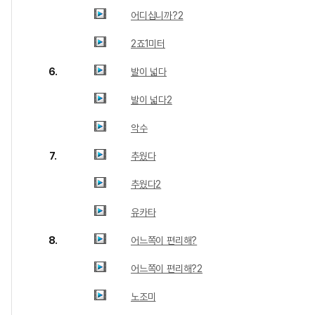
어디십니까?2
2죠1미터
6.
발이 넓다
발이 넓다2
악수
7.
추웠다
추웠다2
유카타
8.
어느쪽이 편리해?
어느쪽이 편리해?2
노조미