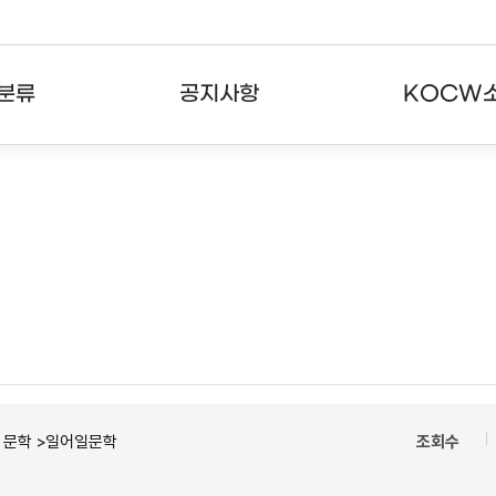
분류
공지사항
KOCW
강의
공지사항
KOCW란
강의
뉴스레터
활용안내
분야
주요통계현황
발자취
강의
서비스도움말
고객센터
ㆍ문학 >일어일문학
조회수