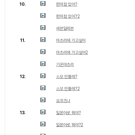
10.
편의점 있어?
편의점 있어?2
세븐일레븐
11.
마츠리에 가고싶어
마츠리에 가고싶어2
기온마츠리
12.
스모 안볼래?
스모 안볼래?2
요코즈나
13.
일본어로 뭐야?
일본어로 뭐야?2