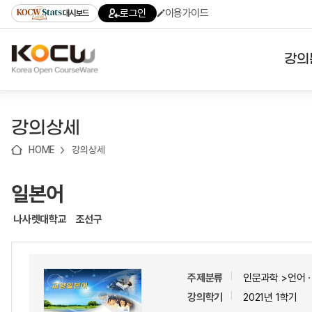
로
로
로
바
로그인
이용가이드
대시보드
가
가
가
로
기
기
기
가
(skip
기
to
강의
content)
대학
강의상세
기관
HOME
강의상세
전공
일본어
테마
나사렛대학교
조선구
주제분류
인문과학 >언어
강의학기
2021년 1학기