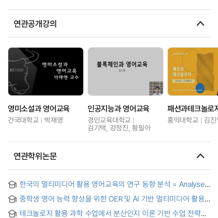
연관공개강의
영미소설과 영어교육
인공지능과 영어교육
패션과테크놀로
건국대학교
박재영
경인교육대학교
홍익대학교
김진
김기택, 강정진, 황필아
연관학위논문
한국의 멀티미디어 활용 영어교육의 연구 동향 분석 = Analyses
of Research Trends in Multimedia-Assisted English
중학생 영어 능력 향상을 위한 OER 및 AI 기반 멀티미디어 활용
Language Teaching in Korea
교육의 효과성 = The Impact of OER and AI-Mediated
테크놀로지 활용 과학 수업에서 분산인지 이론 기반 수업 전략의
Multimedia Based Education on Middle School Students’