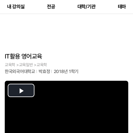
내 강의실
전공
대학/기관
테마
IT활용 영어교육
교육학 >교육일반 >교육학
한국외국어대학교
박효정
2018년 1학기
Play
Video