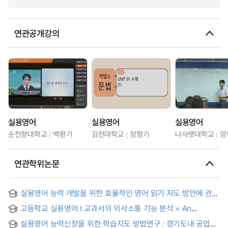
연관공개강의
실용영어
실용영어
실용영어
순천향대학교
백환기
김천대학교
정향기
나사렛대학교
양
연관학위논문
실용영어 능력 개발을 위한 효율적인 영어 읽기 지도 방안에 관한
연구 = (A) Study on the Development of Effective English
고등학교 실용영어 I 교과서의 의사소통 기능 분석 = An
Reading Instruction for Practical English Skills
Analysis of the Communicative Functions in High School
실용영어 능력신장을 위한 학습지도 방법연구 : 경기도내 공업계
Practical English Ⅰ Textbooks