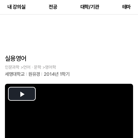
내 강의실
전공
대학/기관
테마
실용영어
인문과학 >언어ㆍ문학 >영어학
세명대학교
원유경
2014년 1학기
Play
Video