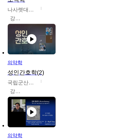
나사렛대학교
강지언
의약학
성인간호학(2)
국립군산대학교
강경아
의약학