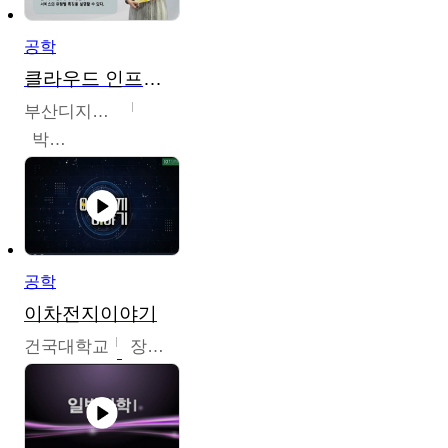
공학
클라우드 인프라 구축 및 활용
부산디지털대학교
박수현
공학
이차전지이야기
건국대학교
장호현