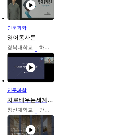
인문과학
영어통사론
경북대학교
하승완
인문과학
차로배우는세계문화
창신대학교
안소영