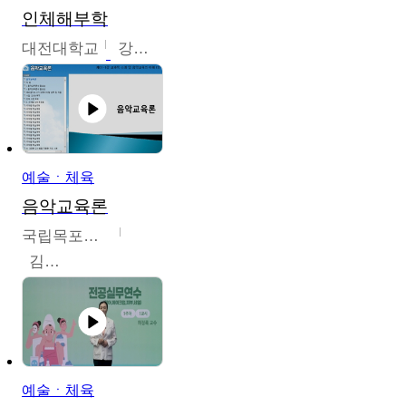
인체해부학
대전대학교
강지혁
예술ㆍ체육
음악교육론
국립목포대학교
김신영
예술ㆍ체육