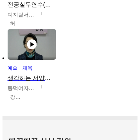
전공실무연수(헤어,메이크업,피부,네일)
디지털서울문화예술대학교
허정록
예술ㆍ체육
생각하는 서양미술의 이해
동덕여자대학교
강수미