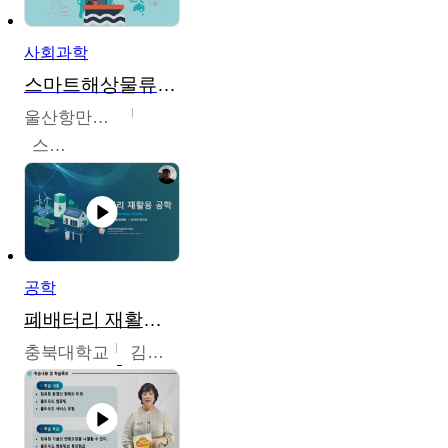
사회과학
스마트해상물류관리사 교육과정2
울산항만공사
스마트해상물류관리사 교육위원회
공학
폐배터리 재활용 공학
충북대학교
김영재,최진섭,한성수,한요셉,윤문수,박유세,강동우,박민준,이동주,조채용