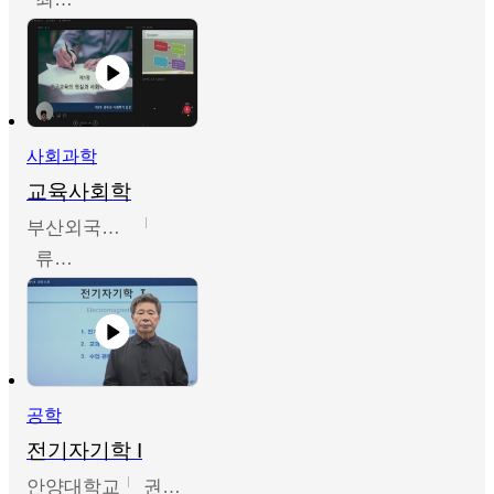
사회과학
교육사회학
부산외국어대학교
류영철
공학
전기자기학 I
안양대학교
권원현