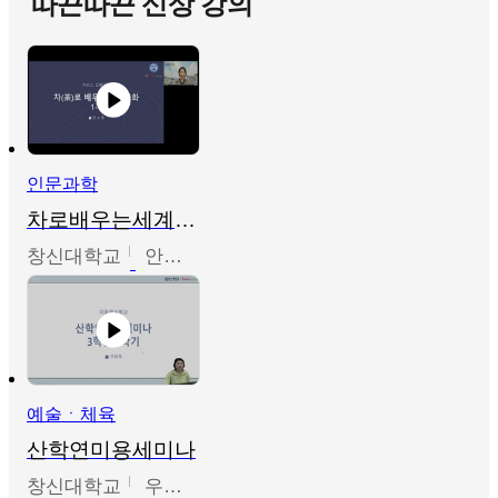
따끈따끈 신상 강의
인문과학
차로배우는세계문화
창신대학교
안소영
예술ㆍ체육
산학연미용세미나
창신대학교
우미옥,오윤경,박선이