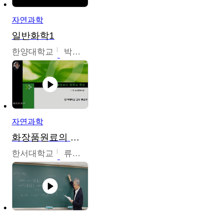
자연과학
일반화학1
한양대학교
박경호
자연과학
화장품원료의 종류와 특성
한서대학교
류은주