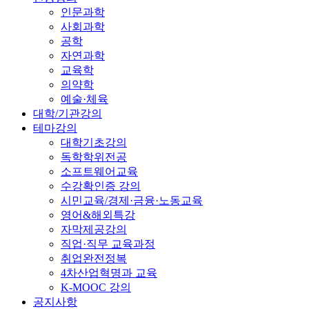
인문과학
사회과학
공학
자연과학
교육학
의약학
예술·체육
대학/기관강의
테마강의
대학기초강의
독학학위전공
소프트웨어교육
수강확인증 강의
시민교육/경제·금융·노동교육
영어&해외특강
자막제공강의
직업·직무 교육과정
취업완전정복
4차산업혁명과 교육
K-MOOC 강의
공지사항