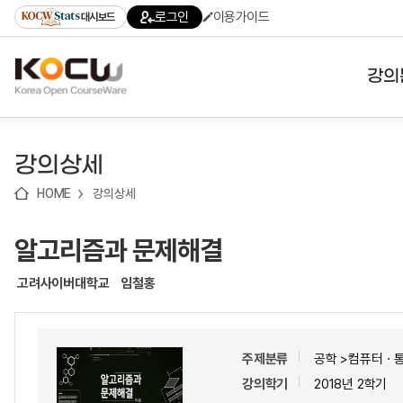
로
로
로
바
로그인
이용가이드
대시보드
가
가
가
로
기
기
기
가
(skip
기
to
강의
content)
대학
강의상세
기관
HOME
강의상세
전공
알고리즘과 문제해결
테마
고려사이버대학교
임철홍
주제분류
공학 >컴퓨터ㆍ
강의학기
2018년 2학기