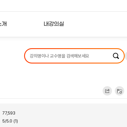
소개
내강의실
?
강의리스트
수강확인증강의
사용자의견
내강의클립
77,593
5/5.0 (1)