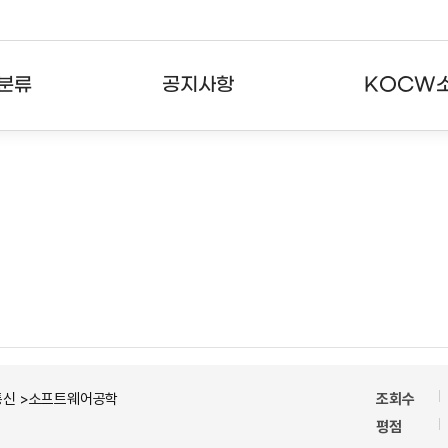
분류
공지사항
KOCW
강의
공지사항
KOCW란
강의
뉴스레터
활용안내
분야
주요통계현황
발자취
강의
서비스도움말
고객센터
통신 >소프트웨어공학
조회수
평점