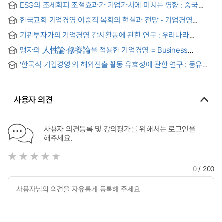
ESG의 조세회피 조절효과가 기업가치에 미치는 영향 : 중국
상장기업에 대한 HEXUN(和讯) 평가 분석
한국교회 기업경영 이중직 목회의 현실과 전망 - 기업경영
이중직 목회자의 자의식 내러티브를 중심으로 - = The Reality
기관투자가의 기업경영 감시활동에 관한 연구 : 우리나라
and Prospect of Double-jobbing Pastoral Ministry with
투자신탁회사를 중심으로 = (A) Study on the Supervision
Business Management in Korean Church - Focusing on
맹자의 人性論·修養論을 적용한 기업경영 = Business
Activities of Investment Trust Companies on Corporation
the Self-conscious Narratives of Corporate Management
management applying treatises of human nature and
Management in Korea
Double-jobbing Pastors -
'한국식 기업경영'의 해외진출 활동 유효성에 관한 연구 : 동유럽
moral culture of mencius
(Eastern Europe) 진출 한국기업의 사례를 중심으로
사용자 의견
사용자 의견등록 및 강의평가를 위해서는 로그인을
해주세요.
0
/ 200