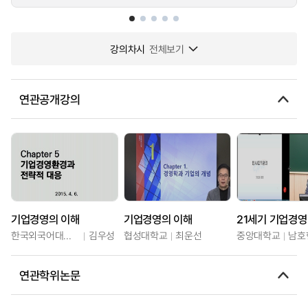
강의차시
전체보기
연관공개강의
기업경영의 이해
기업경영의 이해
21세기 기업경영
한국외국어대학교
김우성
협성대학교
최운선
중앙대학교
남호
연관학위논문