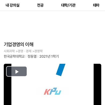
내 강의실
전공
대학/기관
테마
기업경영의 이해
사회과학 >경영ㆍ경제 >경영학
한국공학대학교
정동열
2021년 1학기
Play
Video