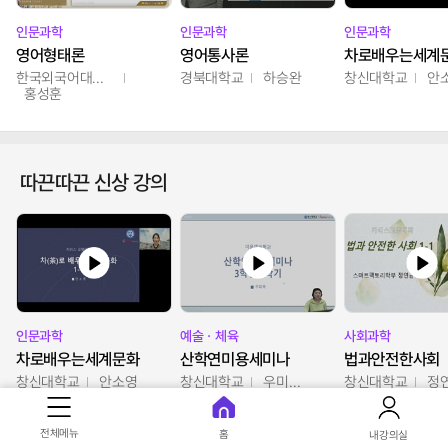
인문과학
인문과학
인문과학
영어형태론
영어통사론
차로배우는세계
한국외국어대학교
경북대학교
하승완
창신대학교
안
홍성훈
따끈따끈 신상 강의
인문과학
예술ㆍ체육
사회과학
차로배우는세계문화
산학연미용세미나
법과안전한사회
창신대학교
안소영
창신대학교
우미옥,오윤경,박선이
창신대학교
정
전체메뉴
홈
내강의실