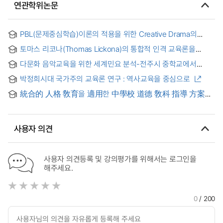
연관학위논문
PBL(문제중심학습)이론의 적용을 위한 Creative Drama의
활용연구 : -초등학교 저학년 ‘통합교과’를 중심으로- = A Study
토마스 리코나(Thomas Lickona)의 통합적 인격 교육론을
on the Application of Creative Drama for the Application of
기초로 한 정보윤리 교육방안 연구 = (A) study of information
Problem-Based Learning(PBL) Theory : Focusing on
다문화 음악교육을 위한 세계민요 분석-전주시 중학교에서
ethics education plans based on Thomas Lickona's
'Integrated Curriculum' in Low-grade Elementary School
선정한 음악교과서 8종을 중심으로
integrated character education theory
박정희시대 국가주의 교육론 연구 : 역사교육을 중심으로
統合的 人格 敎育을 適用한 中學校 道德 敎科 指導 方案
硏究 : 토마스 리코나의 理論을 中心으로 = A Study on Ways
to Teach Ethics by Adopting Integrated Character-Building
Education : Focusing on Theory of Thomas Lickona
사용자 의견
사용자 의견등록 및 강의평가를 위해서는 로그인을
해주세요.
0
/ 200