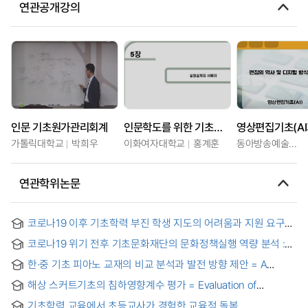
연관공개강의
인문 기초원가관리회계
인문학도를 위한 기초통계학
영상편집기초(AI
가톨릭대학교
박희우
이화여자대학교
홍계훈
동아방송예술대학교
연관학위논문
코로나19 이후 기초학력 부진 학생 지도의 어려움과 지원 요구
분석 = Analysis on the Difficulties and the Needs for
코로나19 위기 전후 기초문화재단의 문화정책실행 역량 분석 :
Support in Teaching Students with Low Basic Academic
퍼지셋 방법론의 적용
Abilities after COVID-19
한·중 기초 피아노 교재의 비교 분석과 발전 방향 제안 = A
Comparative Analysis of Beginner Piano Method Books in
해상 스커트기초의 침하영향계수 평가 = Evaluation of
Korea and China : Implications for Future Development
Settlement Influence Factors for Offshore Skirted
기초학력 교육에서 초등교사가 경험한 교육적 돌봄