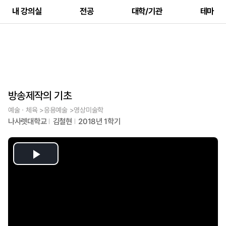
내 강의실
전공
대학/기관
테마
방송제작의 기초
예술ㆍ체육 >응용예술 >영상미술학
나사렛대학교
김철현
2018년 1학기
Play
Video