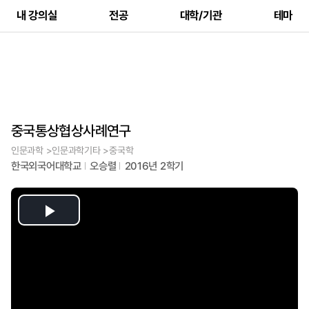
내 강의실
전공
대학/기관
테마
중국통상협상사례연구
인문과학 >인문과학기타 >중국학
한국외국어대학교
오승렬
2016년 2학기
Play
Video