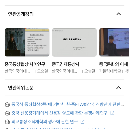
연관공개강의
중국통상협상 사례연구
중국경제통상사
중국문화의 이해
한국외국어대학교
오승렬
한국외국어대학교
오승렬
가톨릭대학교
박
연관학위논문
중국식 통상협상전략에 기반한 한·중FTA협상 추진방안에 관한
연구 = A Study on Korea-China FTA Negotiation Strategy
중국 신용장거래에서 신용장 양도에 관한 분쟁사례연구
Based on Chinese Trade Negotiation Culture
외교통상조직개혁의 평가에 관한 연구