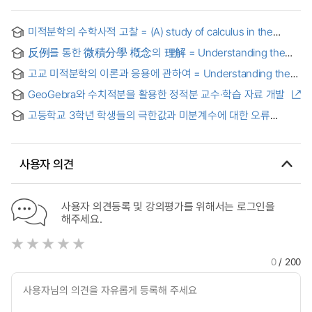
미적분학의 수학사적 고찰 = (A) study of calculus in the
history of mathematics
反例를 통한 微積分學 槪念의 理解 = Understanding the
concepts on differential and integral calculus through
고교 미적분학의 이론과 응용에 관하여 = Understanding the
counterexample
Concepts on Differential and Integral Calculus through
GeoGebra와 수치적분을 활용한 정적분 교수·학습 자료 개발
Practical Problems
고등학교 3학년 학생들의 극한값과 미분계수에 대한 오류
실태분석 = Research Survey on Errors of Limit and The
derivative in High School 3rd Students
사용자 의견
사용자 의견등록 및 강의평가를 위해서는 로그인을
해주세요.
0
/ 200