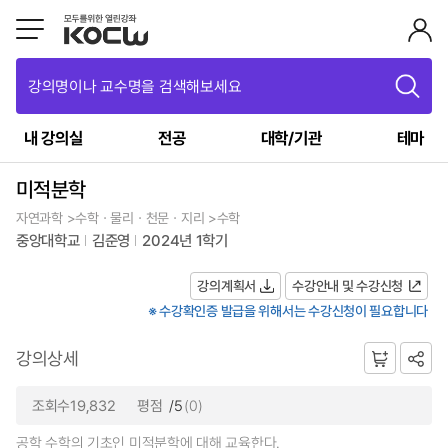
강의명이나 교수명을 검색해보세요
내 강의실
전공
대학/기관
테마
미적분학
자연과학 >수학ㆍ물리ㆍ천문ㆍ지리 >수학
중앙대학교
김준영
2024년 1학기
강의계획서
수강안내 및 수강신청
※ 수강확인증 발급을 위해서는 수강신청이 필요합니다
강의상세
조회수19,832
평점
/5
(0)
공학 수학의 기초인 미적분학에 대해 교육한다.