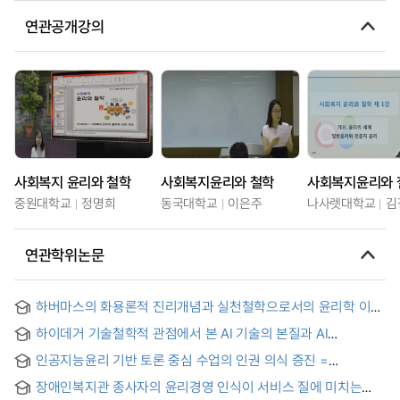
연관공개강의
사회복지 윤리와 철학
사회복지윤리와 철학
사회복지윤리와 
중원대학교
정명희
동국대학교
이은주
나사렛대학교
김
연관학위논문
하버마스의 화용론적 진리개념과 실천철학으로서의 윤리학 이해
: 반실재론에 대한 비판을 중심으로 = J. Habermas’s Pragmatic
하이데거 기술철학적 관점에서 본 AI 기술의 본질과 AI
Concept of Truth and Understanding of Ethics as Practical
윤리교육의 내용에 대한 연구 = A Study on the Essence of AI
Philosophy : Focused on Criticism of Antirealism
인공지능윤리 기반 토론 중심 수업의 인권 의식 증진 =
Technology and the Content of AI Ethics Education from
Enhancing Human Rights Awareness through AI Ethics-
the Perspective of Heidegger's Philosophy of Technology
장애인복지관 종사자의 윤리경영 인식이 서비스 질에 미치는
Oriented Debate-Based Education