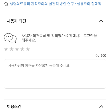
영향 : 인권감수성의 매개효과를 중심으로 = The influence of
생명의료윤리 원칙주의의 실천적 방안 연구 : 실용주의 철학적
ethical management awareness of the rehabilitation
사고력을 중심으로 = A Study of the Practical Application of
welfare center staffs on the service quality : focusing on
Principlism in Biomedical Ethics: Focusing on ‘Pragmatistic-
the mediating effect of human rights sensibility
philosophical Thinking’
사용자 의견
사용자 의견등록 및 강의평가를 위해서는 로그인을
해주세요.
0
/ 200
이용조건