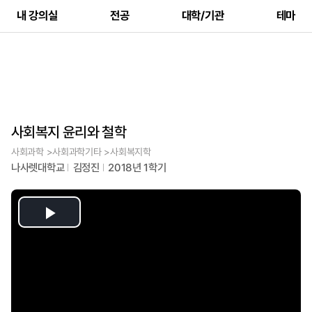
내 강의실
전공
대학/기관
테마
사회복지 윤리와 철학
사회과학 >사회과학기타 >사회복지학
나사렛대학교
김정진
2018년 1학기
Play
Video