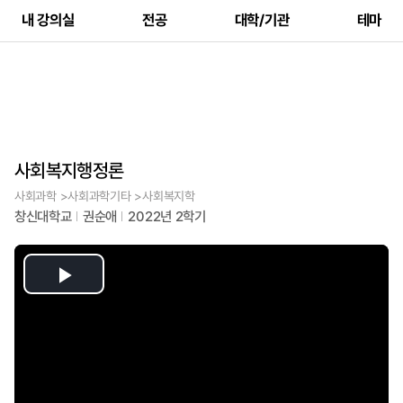
내 강의실
전공
대학/기관
테마
사회복지행정론
사회과학 >사회과학기타 >사회복지학
창신대학교
권순애
2022년 2학기
Play
Video