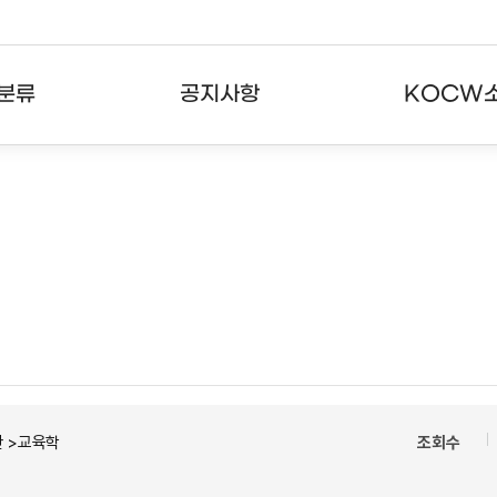
분류
공지사항
KOCW
강의
공지사항
KOCW란
강의
뉴스레터
활용안내
분야
주요통계현황
발자취
강의
서비스도움말
고객센터
 >교육학
조회수