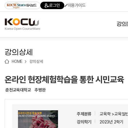
로
로
로
바
로그인
이용가이드
대시보드
가
가
가
로
기
기
기
가
(skip
기
to
강의
content)
대학
강의상세
기관
HOME
강의상세
전공
온라인 현장체험학습을 통한 시민교육
테마
춘천교육대학교
추병완
주제분류
교육학 >교육일반
강의학기
2023년 2학기