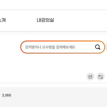
소개
내강의실
?
강의리스트
수강확인증강의
사용자의견
내강의클립
3,066