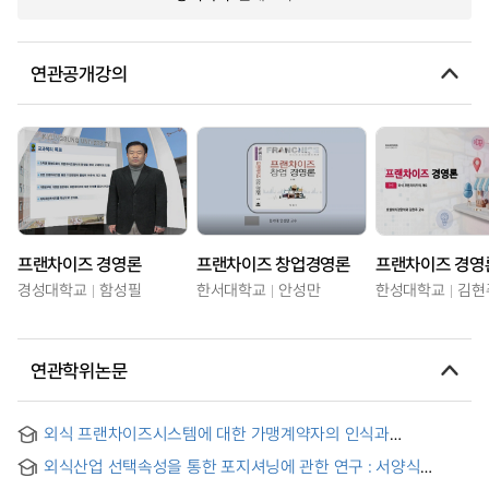
연관공개강의
프랜차이즈 경영론
프랜차이즈 창업경영론
프랜차이즈 경영
경성대학교
함성필
한서대학교
안성만
한성대학교
김현
연관학위논문
외식 프랜차이즈시스템에 대한 가맹계약자의 인식과
가맹만족과의 관계
외식산업 선택속성을 통한 포지셔닝에 관한 연구 : 서양식
프랜차이즈 패밀리레스토랑을 중심으로 = (A) study on