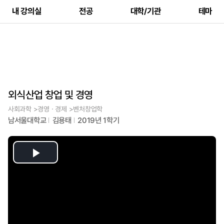
내 강의실
전공
대학/기관
테마
외식산업 창업 및 경영
사회과학 >경영ㆍ경제 >벤처창업학
남서울대학교
김용태
2019년 1학기
Play
Video