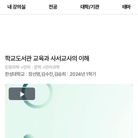
내 강의실
전공
대학/기관
테마
학교도서관 교육과 사서교사의 이해
인문과학 >언어ㆍ문학 >언어과학
한성대학교
장선영,김수진,김승희
2024년 1학기
Play
Video