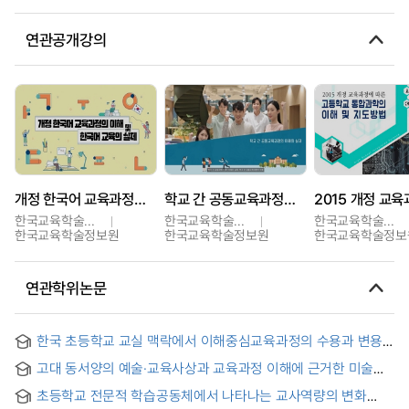
연관공개강의
개정 한국어 교육과정의 이해 및 한국어교육의 실제
학교 간 공동교육과정의 이해와 실제
한국교육학술정보원
한국교육학술정보원
한국교육학술정보원
한국교육학술정보원
한국교육학술정보원
한국교육학술정보
연관학위논문
한국 초등학교 교실 맥락에서 이해중심교육과정의 수용과 변용
= Acceptance and Transformation of Understanding by
고대 동서양의 예술·교육사상과 교육과정 이해에 근거한 미술과
Design in the Context of Elementary School Classroom in
교육과정이론 = A Study on the Curriculum Theory of Art
Korea
초등학교 전문적 학습공동체에서 나타나는 교사역량의 변화
Education based on Artistic· Educational Thought of the