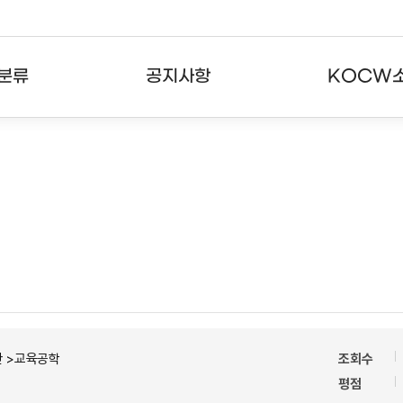
분류
공지사항
KOCW
강의
공지사항
KOCW란
강의
뉴스레터
활용안내
분야
주요통계현황
발자취
강의
서비스도움말
고객센터
반 >교육공학
조회수
평점