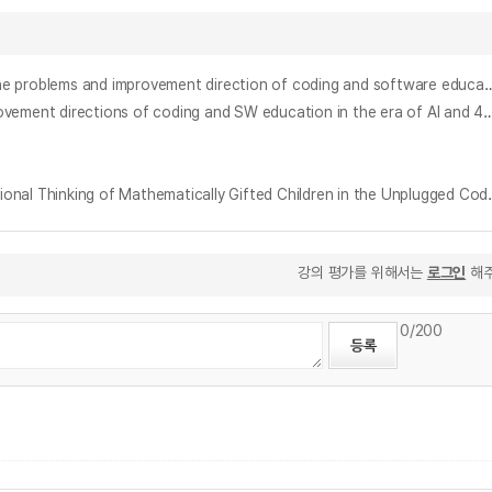
코딩과 소프트웨어 교육의 문제점과 개선방향에 대한 실증 사례연구 : H대학의 전공자와 비전공자의 비교를 중심으로 = (An) empirical case study on the problems and improvement direction of coding and software 
4차산업혁명시대의 코딩과 SW교육의 문제와 개선방향에 관한 연구 : IPA를 이용한 H대학교 예술대학 사례연구 = A study on the problems and improvement directions of coding and SW education in the era of AI and 4TH indus
언플러그드 코딩 교육 프로그램 적용 과정에서 나타나는 수학 영재아의 컴퓨팅 사고력 특성 분석 = An Analysis
강의 평가를 위해서는
로그인
해주
0
/200