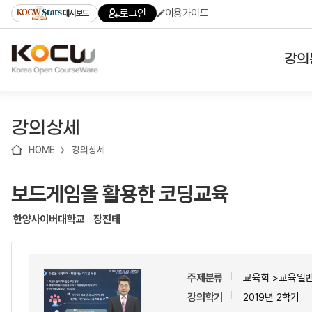
로
로
로
바
로그인
이용가이드
대시보드
가
가
가
로
기
기
기
가
(skip
기
to
강의
content)
대학
강의상세
기관
HOME
강의상세
전공
보드게임을 활용한 코딩교육
테마
한양사이버대학교
장진태
주제분류
교육학 >교육일
강의학기
2019년 2학기