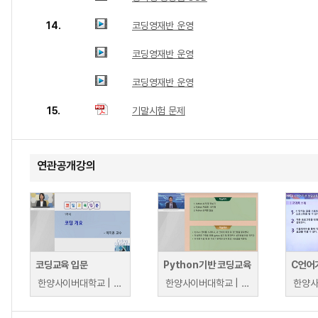
14.
코딩영재반 운영
코딩영재반 운영
코딩영재반 운영
15.
기말시험 문제
연관공개강의
코딩교육 입문
Python기반 코딩교육
C언어
한양사이버대학교 | 이지은
한양사이버대학교 | 정호영