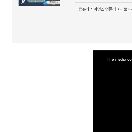
컴퓨터 사이언스 언플러그드 보드
This
is
a
The media cou
modal
window.