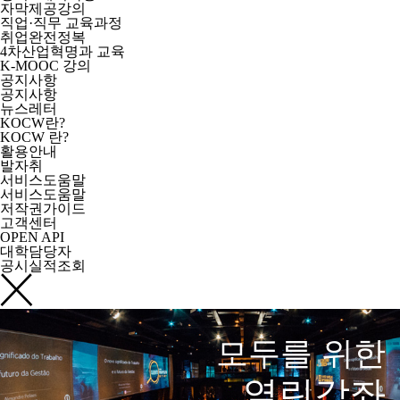
자막제공강의
직업·직무 교육과정
취업완전정복
4차산업혁명과 교육
K-MOOC 강의
공지사항
공지사항
뉴스레터
KOCW란?
KOCW 란?
활용안내
발자취
서비스도움말
서비스도움말
저작권가이드
고객센터
OPEN API
대학담당자
공시실적조회
모두를 위한
열린강좌