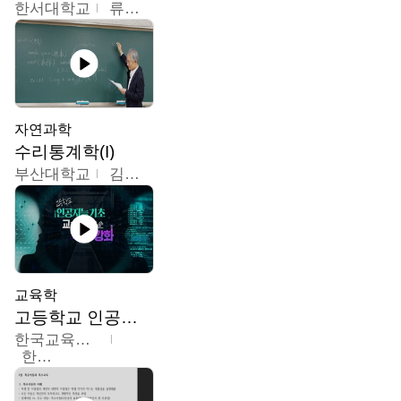
한서대학교
류은주
자연과학
수리통계학(I)
부산대학교
김충락
교육학
고등학교 인공지능 기초 교수ㆍ학습 역량 강화
한국교육학술정보원
한국교육학술정보원