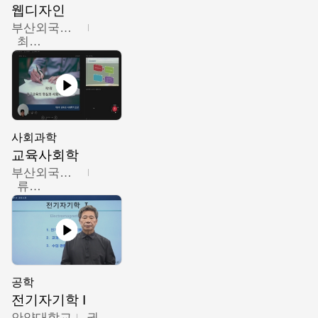
웹디자인
부산외국어대학교
최진오
사회과학
교육사회학
부산외국어대학교
류영철
공학
전기자기학 I
안양대학교
권원현