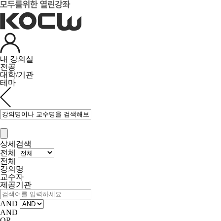
내 강의실
전공
대학/기관
테마
상세검색
전체
전체
강의명
교수자
제공기관
AND
AND
OR