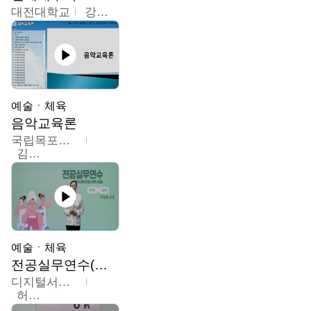
대전대학교
강지혁
예술ㆍ체육
음악교육론
국립목포대학교
김신영
예술ㆍ체육
전공실무연수(헤어,메이크업,피부,네일)
디지털서울문화예술대학교
허정록