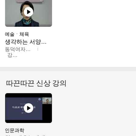
예술ㆍ체육
생각하는 서양미술의 이해
동덕여자대학교
강수미
따끈따끈 신상 강의
인문과학