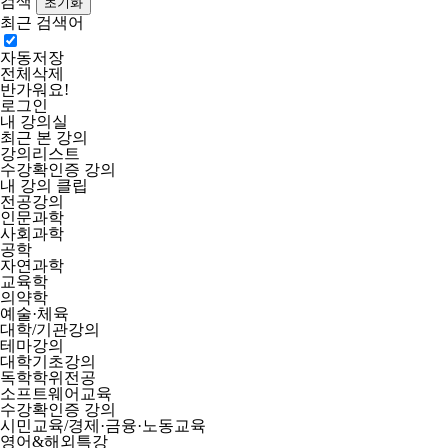
검색
최근 검색어
자동저장
전체삭제
반가워요!
로그인
내 강의실
최근 본 강의
강의리스트
수강확인증 강의
내 강의 클립
전공강의
인문과학
사회과학
공학
자연과학
교육학
의약학
예술·체육
대학/기관강의
테마강의
대학기초강의
독학학위전공
소프트웨어교육
수강확인증 강의
시민교육/경제·금융·노동교육
영어&해외특강