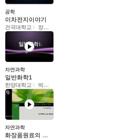
공학
이차전지이야기
건국대학교
장호현
자연과학
일반화학1
한양대학교
박경호
자연과학
화장품원료의 종류와 특성