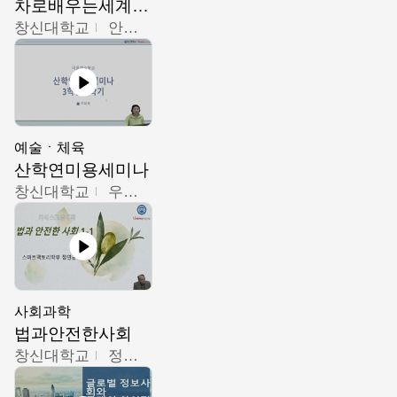
차로배우는세계문화
창신대학교
안소영
예술ㆍ체육
산학연미용세미나
창신대학교
우미옥,오윤경,박선이
사회과학
법과안전한사회
창신대학교
정연균