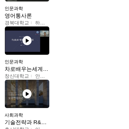
인문과학
영어통사론
경북대학교
하승완
인문과학
차로배우는세계문화
창신대학교
안소영
사회과학
기술전략과 R&D기획