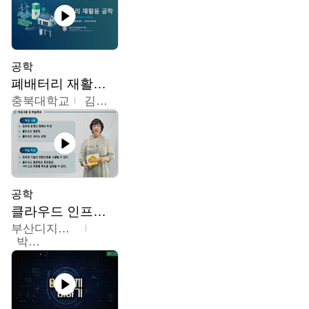
공학
폐배터리 재활용 공학
충북대학교
김영재,최진섭,한성수,한요셉,윤문수,박유세,강동우,박민준,이동주,조채용
공학
클라우드 인프라 구축 및 활용
부산디지털대학교
박수현