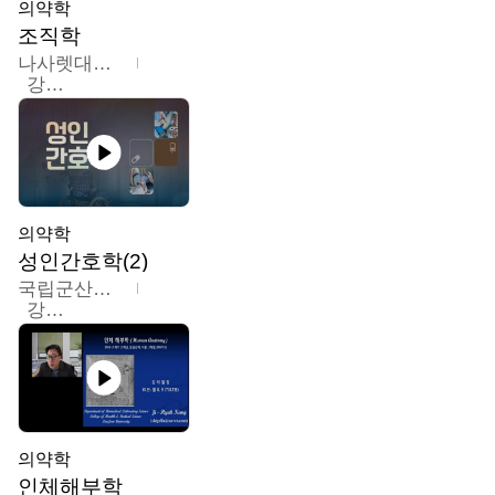
의약학
조직학
나사렛대학교
강지언
의약학
성인간호학(2)
국립군산대학교
강경아
의약학
인체해부학