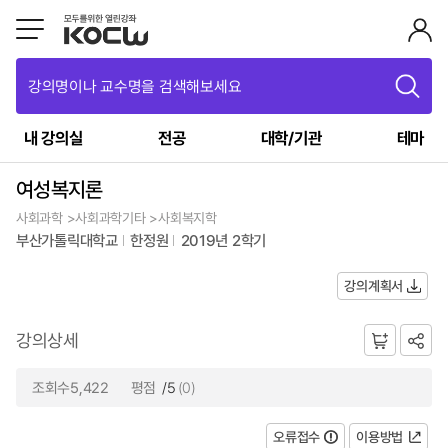
강의명이나 교수명을 검색해보세요
내 강의실
전공
대학/기관
테마
여성복지론
사회과학 >사회과학기타 >사회복지학
부산가톨릭대학교
한정원
2019년 2학기
강의계획서
강의상세
조회수5,422
평점
/5
(0)
오류접수
이용방법