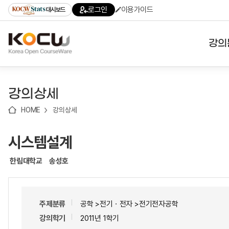
로
로
로
바
로그인
이용가이드
대시보드
가
가
가
로
기
기
기
가
(skip
기
to
강의
content)
대학
강의상세
기관
HOME
강의상세
전공
시스템설계
테마
한림대학교
송성호
주제분류
공학 >전기ㆍ전자 >전기전자공학
강의학기
2011년 1학기