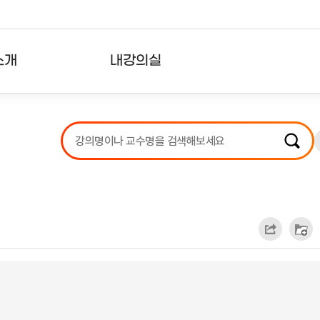
소개
내강의실
?
강의리스트
수강확인증강의
사용자의견
내강의클립