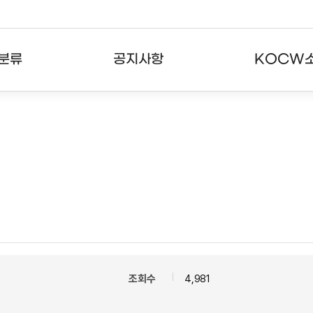
분류
공지사항
KOCW
강의
공지사항
KOCW란
강의
뉴스레터
활용안내
분야
주요통계현황
발자취
강의
서비스도움말
고객센터
조회수
4,981