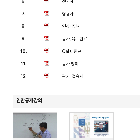
6.
전치사
7.
형용사
8.
인칭대명사
9.
동사, Qal 완료
10.
Qal 미완료
11.
동사 정리
12.
관사, 접속사
연관공개강의