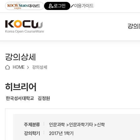
로
로
로
바
로그인
이용가이드
대시보드
가
가
가
로
기
기
기
가
(skip
기
to
강의
content)
대학
강의상세
기관
HOME
강의상세
전공
히브리어
테마
한국성서대학교
김정원
주제분류
인문과학 >인문과학기타 >신학
강의학기
2017년 1학기