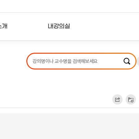
소개
내강의실
?
강의리스트
수강확인증강의
사용자의견
내강의클립