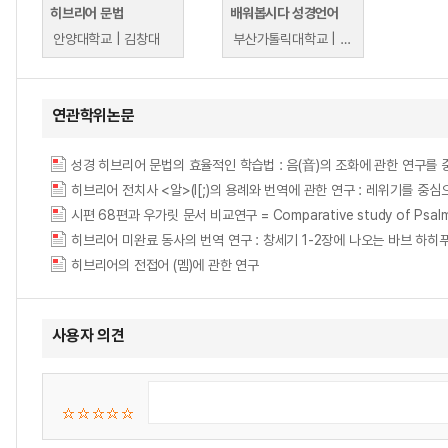
히브리어 문법
배워봅시다 성경언어
안양대학교 | 김창대
부산가톨릭대학교 | 염철호
연관학위논문
성경 히브리어 문법의 효율적인 학습법 : 음(音)의 조화에 관한 연구를
히브리어 전치사 <알>(I[;)의 용례와 번역에 관한 연구 : 레위기를 중심
시편 68편과 우가릿 문서 비교연구 = Comparative study of Psalm 68
히브리어 미완료 동사의 번역 연구 : 창세기 1-2장에 나오는 바브 하히푸크를 중심으로 =
히브리어의 전접어 (멤)에 관한 연구
사용자 의견