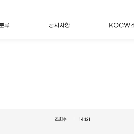
분류
공지사항
KOCW
강의
공지사항
KOCW란
강의
뉴스레터
활용안내
분야
주요통계현황
발자취
강의
서비스도움말
고객센터
조회수
14,121