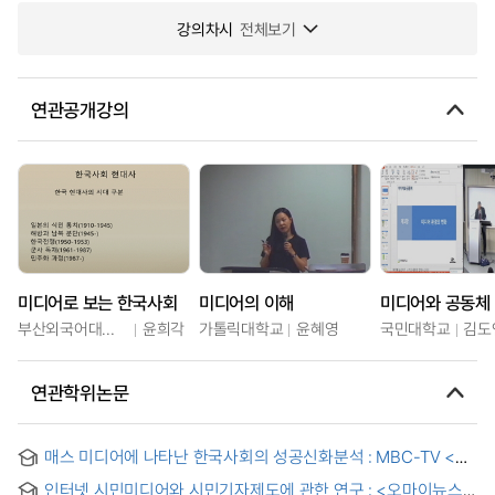
강의차시
전체보기
연관공개강의
미디어로 보는 한국사회
미디어의 이해
미디어와 공동체
부산외국어대학교
윤희각
가톨릭대학교
윤혜영
국민대학교
김도
연관학위논문
매스 미디어에 나타난 한국사회의 성공신화분석 : MBC-TV <
다큐멘터리 성공시대>를 중심으로 = (A) Study on Myth of
인터넷 시민미디어와 시민기자제도에 관한 연구 : <오마이뉴스>