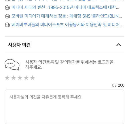
Social success in Korean Broadcasting : With a MBC-TV
의 분석을 중심으로 = Civic internet media and civic reporter
미디어 세대의 변천 : 1995-2015년 미디어 매트릭스에 대한
system : the case study of online-only newspaper
시계열 분석
모바일 미디어가 매개하는 정동 : 폐쇄형 SNS '블라인드(BLIND)'
사례를 중심으로
베이비부머들의 미디어스포츠 이용동기와 이용만족 및 미디어적
기능평가의 관계
사용자 의견
사용자 의견등록 및 강의평가를 위해서는 로그인을
해주세요.
0
/ 200