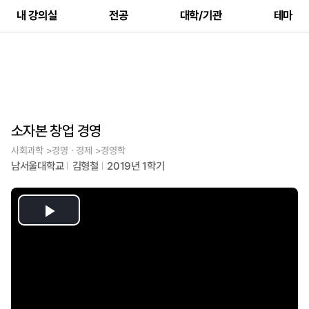
내 강의실
전공
대학/기관
테마
소자본 창업 경영
사회과학 >경영ㆍ경제 >경영학
남서울대학교
김형철
2019년 1학기
Play
Video