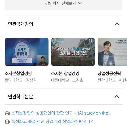
강의차시
전체보기
연관공개강의
소자본창업경영
소자본 창업경영
창업성공전략
동명대학교
김상길
대림대학교
노경호
원광대학교
이현
연관학위논문
소자본창업의 성공요인에 관한 연구 = (A) study on the
success factors of a small business starting-up
특성화고 졸업 청년 창업가의 창업과정 탐색