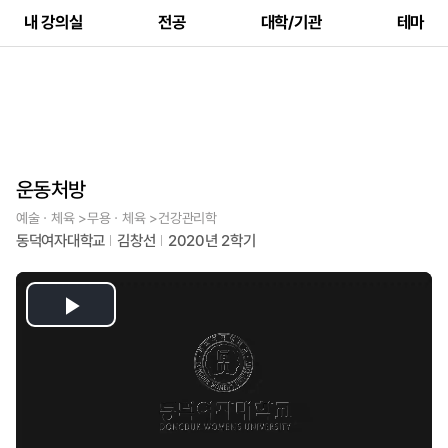
내 강의실
전공
대학/기관
테마
운동처방
예술ㆍ체육 >무용ㆍ체육 >건강관리학
동덕여자대학교
김창선
2020년 2학기
Play
Video