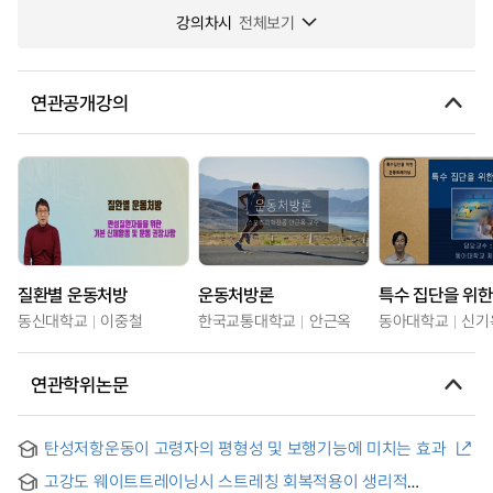
강의차시
전체보기
연관공개강의
질환별 운동처방
운동처방론
동신대학교
이중철
한국교통대학교
안근옥
동아대학교
신기
연관학위논문
탄성저항운동이 고령자의 평형성 및 보행기능에 미치는 효과
고강도 웨이트트레이닝시 스트레칭 회복적용이 생리적