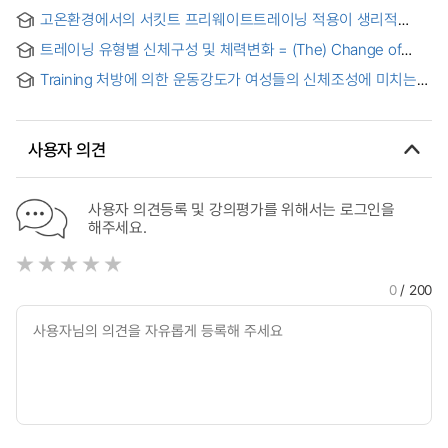
피로변인에 미치는 영향
고온환경에서의 서킷트 프리웨이트트레이닝 적용이 생리적
변인에 미치는 영향
트레이닝 유형별 신체구성 및 체력변화 = (The) Change of
body composition and physical fitness on the training
Training 처방에 의한 운동강도가 여성들의 신체조성에 미치는
types
영향 = Influence caused by training-prescribed exercise
intensity to women's physical formation
사용자 의견
사용자 의견등록 및 강의평가를 위해서는 로그인을
해주세요.
0
/ 200