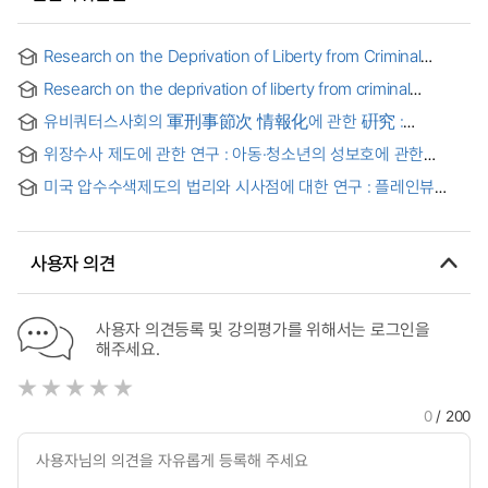
Research on the Deprivation of Liberty from Criminal
Suspects : Focusing on Pre-trial Criminal Procedure in
Research on the deprivation of liberty from criminal
China : 중국 <형사소송법>상 피의자 인신구속과 신체의 자유에
suspects : focusing on pre-trial criminal procedure in
관한 연구
유비쿼터스사회의 軍刑事節次 情報化에 관한 硏究 :
China
수사과정의 디지털화 및 전자법정 중심으로 = (A) study on
위장수사 제도에 관한 연구 : 아동·청소년의 성보호에 관한
informationalism of military criminal court in ubiquitous
법률상 특례를 중심으로 = A Study on Undercover
society
미국 압수수색제도의 법리와 시사점에 대한 연구 : 플레인뷰
Investigations in Criminal Justice: Special Provisions under
원칙과 독립적 긴급압수수색을 중심으로
the Act on the Protection of Children and Juveniles
Against Sexual Abuse—
사용자 의견
사용자 의견등록 및 강의평가를 위해서는 로그인을
해주세요.
0
/ 200