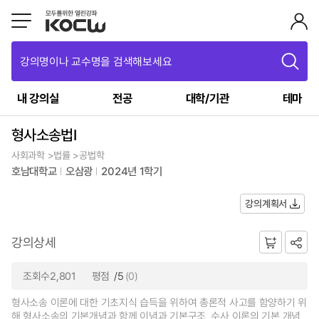
강의명이나 교수명을 검색해보세요
내 강의실
전공
대학/기관
테마
형사소송법I
사회과학 >법률 >공법학
호남대학교
오삼광
2024년 1학기
강의계획서
강의상세
조회수2,801
평점
/5
(0)
형사소송 이론에 대한 기초지식 습득을 위하여 총론적 사고를 함양하기 위
해 형사소송의 기본개념과 함께 이념과 기본구조, 수사 이론의 기본 개념