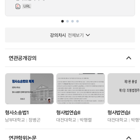
URL
강의차시
전체보기
연관공개강의
형사소송법1
형사법연습Ⅱ
형사법연습Ⅰ
남부대학교
정병곤
대전대학교
박행렬
대전대학교
박행
연관학위논문