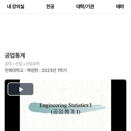
내 강의실
전공
대학/기관
테마
공업통계
공학 >산업 >산업공학
전북대학교
백장현
2023년 1학기
Play
Video