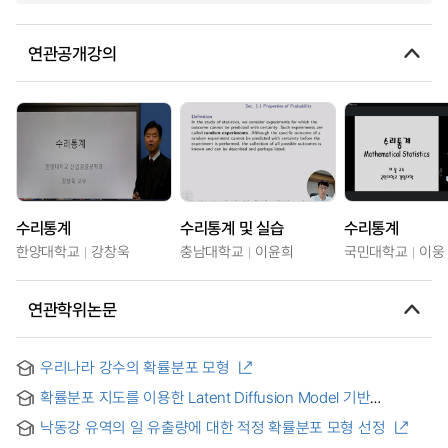
연관공개강의
수리통계
수리통계 및 실습
수리통계
한양대학교
강창욱
충남대학교
이윤희
국민대학교
이웅
연관학위논문
우리나라 강수의 확률분포 모형
확률분포 지도를 이용한 Latent Diffusion Model 기반
건축평면도 자동 생성 = Automated Generation of
낙동강 유역의 일 유출량에 대한 적정 확률분포 모형 선정
Architectural Floor Plans Based on Latent Diffusion Model