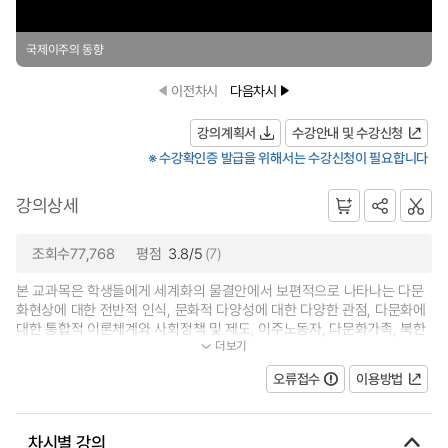
국제이주의 동향
이전차시
다음차시
강의계획서
수강안내 및 수강신청
※ 수강확인증 발급을 위해서는 수강신청이 필요합니다
강의상세
조회수77,768
평점
3.8/5
(7)
본 교과목은 학생들에게 세계화의 물결안에서 보편적으로 나타나는 다문
화현상에 대한 전반적 인식, 문화적 다양성에 대한 다양한 관점, 다문화에
대한 통합적 이론체계와 사회정책 및 제도, 이주노동자, 다문화가족, 북한
더보기
이주민의 이슈를 이해하여 저출...
오류접수
이용방법
차시별 강의