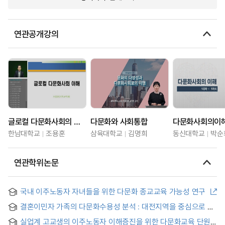
연관공개강의
글로컬 다문화사회의 이해
다문화와 사회통합
다문화사회의이
한남대학교
조용훈
삼육대학교
김명희
동신대학교
박순
연관학위논문
국내 이주노동자 자녀들을 위한 다문화 종교교육 가능성 연구
결혼이민자 가족의 다문화수용성 분석 : 대전지역을 중심으로 =
An Analysis of Multicultural Acceptability of Married Migrant
실업계 고교생의 이주노동자 이해증진을 위한 다문화교육 단원
Families