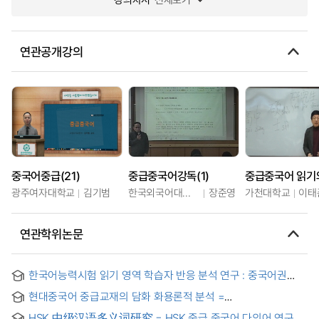
연관공개강의
중국어중급(21)
중급중국어강독(1)
중급중국어 읽기
광주여자대학교
김기범
한국외국어대학교
장준영
가천대학교
이태
연관학위논문
한국어능력시험 읽기 영역 학습자 반응 분석 연구 : 중국어권
중급 학습자를 중심으로
현대중국어 중급교재의 담화 화용론적 분석 =
從語篇語用的角度分析現代漢語中級敎材
HSK 中级汉语多义词研究 = HSK 중급 중국어 다의어 연구 =