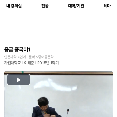
내 강의실
전공
대학/기관
테마
중급 중국어1
인문과학 >언어ㆍ문학 >중어중문학
가천대학교
이태준
2015년 1학기
Play
Video