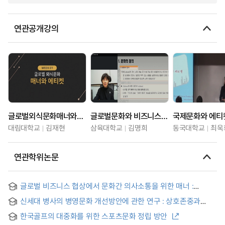
연관공개강의
글로벌외식문화매너와에티켓
글로벌문화와 비즈니스매너
국제문화와 에티
대림대학교
김재현
삼육대학교
김명희
동국대학교
최욱
연관학위논문
글로벌 비즈니스 협상에서 문화간 의사소통을 위한 매너 :
독일인과의 비즈니스에서 한국인 파트너를 위하여 = Manieren
신세대 병사의 병영문화 개선방안에 관한 연구 : 상호존중과
f?r interkulturelle Kommunikation in globalen
배려를 중심으로 = (A) Central for mutualrespect and regard
Wirtschaftsbeziehungen
한국골프의 대중화를 위한 스포츠문화 정립 방안