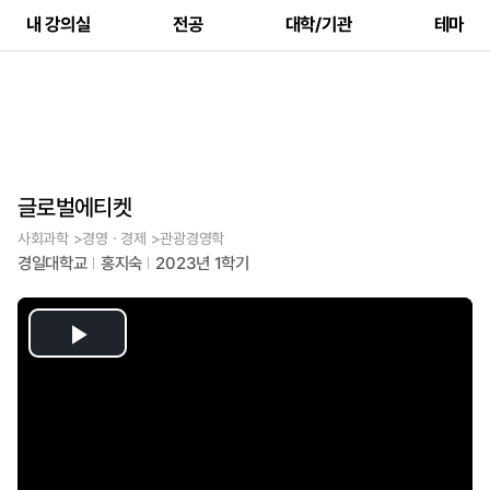
내 강의실
전공
대학/기관
테마
글로벌에티켓
사회과학 >경영ㆍ경제 >관광경영학
경일대학교
홍지숙
2023년 1학기
Play
Video