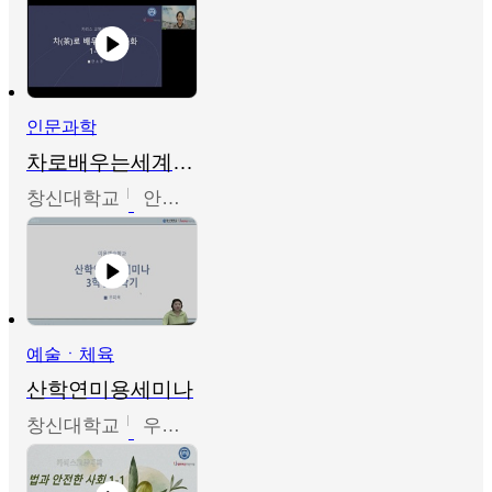
인문과학
차로배우는세계문화
창신대학교
안소영
예술ㆍ체육
산학연미용세미나
창신대학교
우미옥,오윤경,박선이