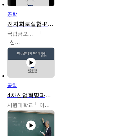
공학
전자회로실험-PSPICE 시뮬레이션
국립금오공과대학교
신경욱
공학
4차산업혁명과우리의미래
서원대학교
이병권