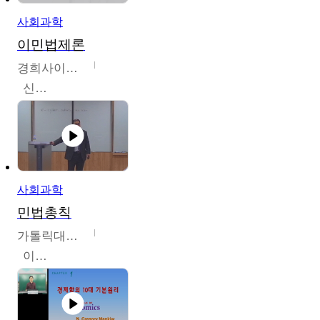
사회과학
이민법제론
경희사이버대학교
신광수
사회과학
민법총칙
가톨릭대학교
이홍민