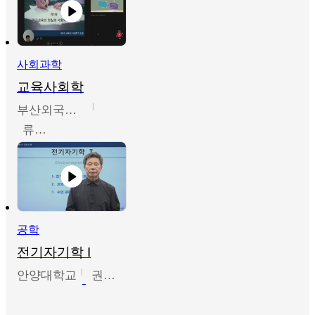
사회과학
교육사회학
부산외국어대학교
류영철
공학
전기자기학 I
안양대학교
권원현