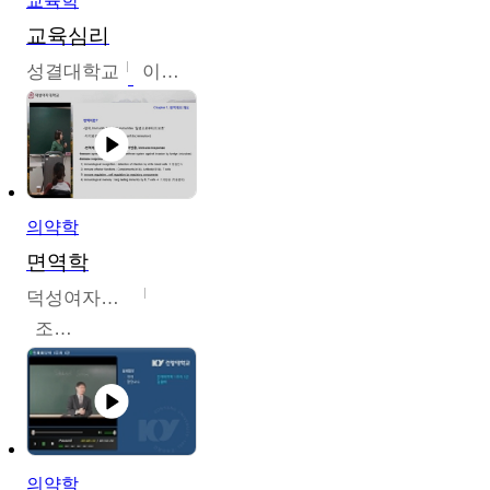
교육학
교육심리
성결대학교
이수경
의약학
면역학
덕성여자대학교
조효선
의약학