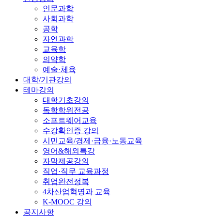
인문과학
사회과학
공학
자연과학
교육학
의약학
예술·체육
대학/기관강의
테마강의
대학기초강의
독학학위전공
소프트웨어교육
수강확인증 강의
시민교육/경제·금융·노동교육
영어&해외특강
자막제공강의
직업·직무 교육과정
취업완전정복
4차산업혁명과 교육
K-MOOC 강의
공지사항