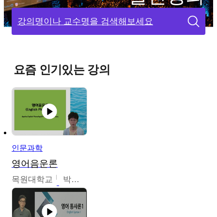
강의명이나 교수명을 검색해보세요
요즘 인기있는 강의
인문과학
영어음운론
목원대학교
박미숙