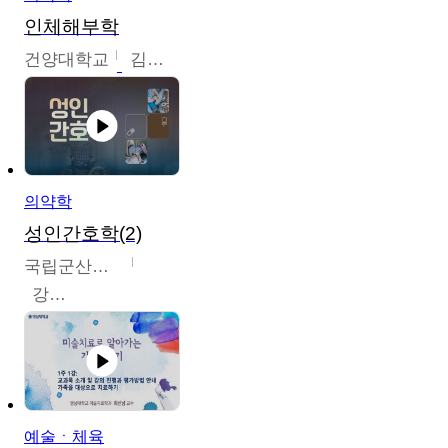
인체해부학
건양대학교
김철태
의약학
성인간호학(2)
국립군산대학교
강경아
예술ㆍ체육