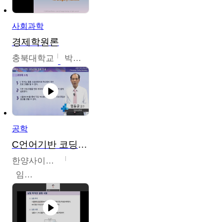
사회과학
경제학원론
충북대학교
박철호
공학
C언어기반 코딩교육
한양사이버대학교
임동균