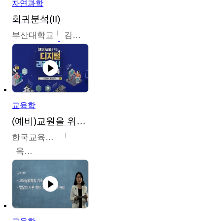
자연과학
회귀분석(II)
부산대학교
김충락
교육학
(예비)교원을 위한 디지털 리터러시 교육
한국교육학술정보원
옥현진