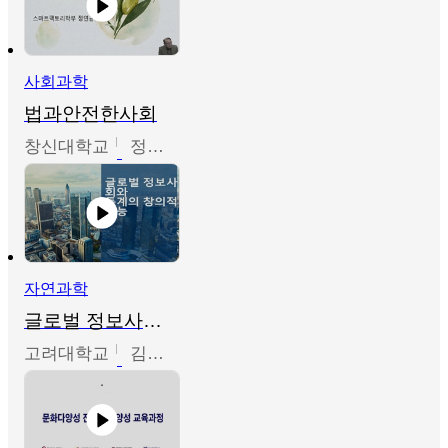
사회과학
법과안전한사회
창신대학교
정연균
자연과학
글로벌 정보사회와 통계의 창의적 기능
고려대학교
김희영