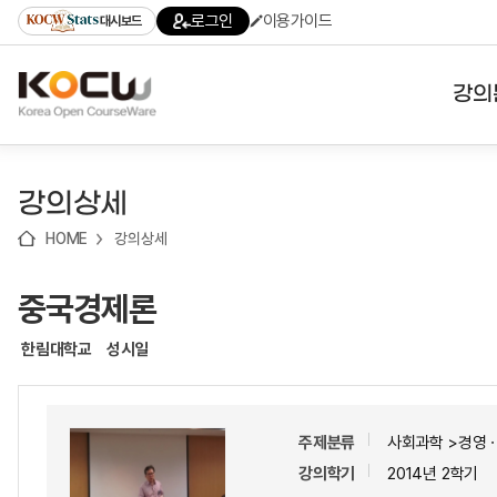
로
로
로
바
로그인
이용가이드
대시보드
가
가
가
로
기
기
기
가
(skip
기
to
강의
content)
대학
강의상세
기관
HOME
강의상세
전공
중국경제론
테마
한림대학교
성시일
주제분류
사회과학 >경영
강의학기
2014년 2학기