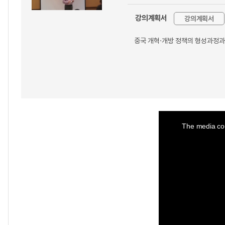
강의계획서
강의계획서
중국 개혁·개방 정책의 형성과정과
This
is
a
The media cou
modal
window.