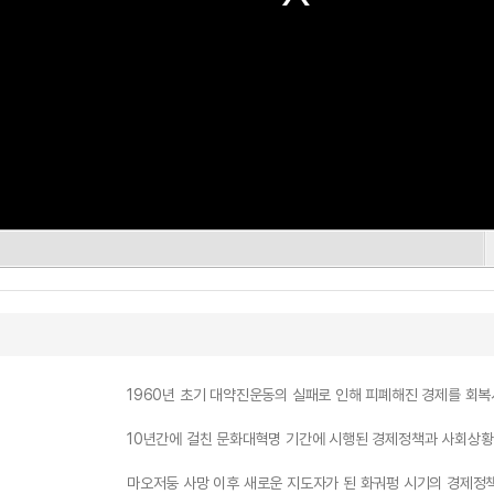
1960년 초기 대약진운동의 실패로 인해 피폐해진 경제를 회복
10년간에 걸친 문화대혁명 기간에 시행된 경제정책과 사회상황
마오저둥 사망 이후 새로운 지도자가 된 화궈펑 시기의 경제정책