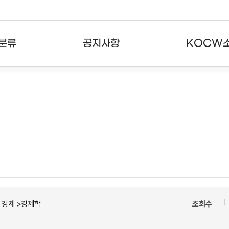
분류
공지사항
KOCW
강의
공지사항
KOCW란
강의
뉴스레터
활용안내
분야
주요통계현황
발자취
강의
서비스도움말
고객센터
ㆍ경제 >경제학
조회수