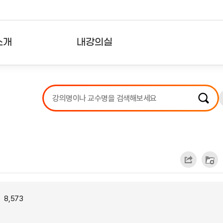
소개
내강의실
?
강의리스트
수강확인증강의
사용자의견
내강의클립
8,573