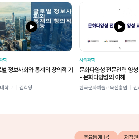
과학
사회과학
벌 정보사회와 통계의 창의적 기
문화다양성 전문인력 양성
- 문화다양성의 이해
대학교
김희영
한국문화예술교육진흥원
권
주요통계
저작권