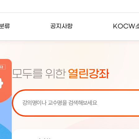
분류
공지사항
KOCW
강의
공지사항
KOCW란
강의
뉴스레터
활용안내
모두를 위한
열린강좌
분야
주요통계현황
발자취
강의
서비스도움말
고객센터
[서비스점검] KOCW 서비스 점
[서비스점검] KOCW 서비스 점