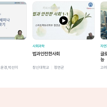
사회과학
자연
법과안전한사회
글로
능
오윤경,박선이
창신대학교
정연균
고려