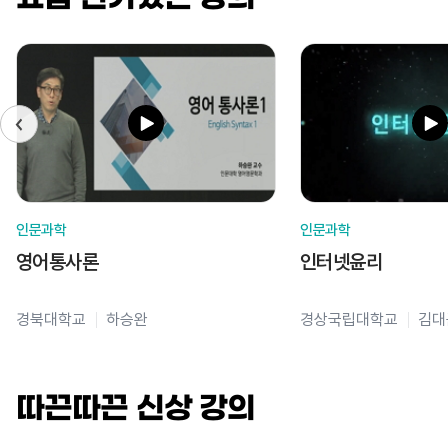
인문과학
인문과학
영어통사론
인터넷윤리
경북대학교
하승완
경상국립대학교
김대
따끈따끈 신상 강의