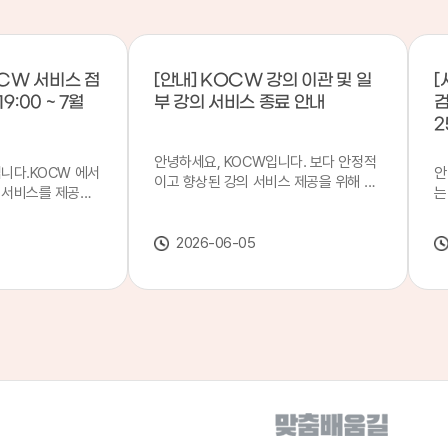
CW 서비스 점
[안내] KOCW 강의 이관 및 일
[
9:00 ~ 7월
부 강의 서비스 종료 안내
검
2
안녕하세요, KOCW입니다. 보다 안정적
입니다.KOCW 에서
안
이고 향상된 강의 서비스 제공을 위해 강
 서비스를 제공하
는
의 이관 작업을 진행하게 되었습니다. 이
서비스 점검을 실시
기
에 따라 일부 강의는2026년 6월 중 서비
업 일시 : 7월 21
합
스가 종료될 예정이오니, 이용에 참고하
2026-06-05
22일(수) 08:00이
2
여 주시기 바랍니다. 강의 이관 일정 안내
스가 점검 시간 동안
이
단계 기간 주요 작업 1단계 6월 1~2주 이
 있으니, 이 점 양
안
관 준비 2단계 6월 3~4주 1차 이관 작업
.저희 KOCW 에
여
3단계 7월 1~2주 2차 이관 작업 완료 및
보다 좋은 서비스
이
시스템 안정화 ※ 이관 작업 진행 상황에
력하겠습니다.감사합
공
따라 일정은 변경될 수 있습니다. 서비스
종료 강의 안내 이관 작업으로 인해 일부
강의는 2026년 6월 15일 서비스 종료되
었습니다. 서비스 종료 강의 목록은 아래
링크에서 확인하실 수 있습니다. → 서비