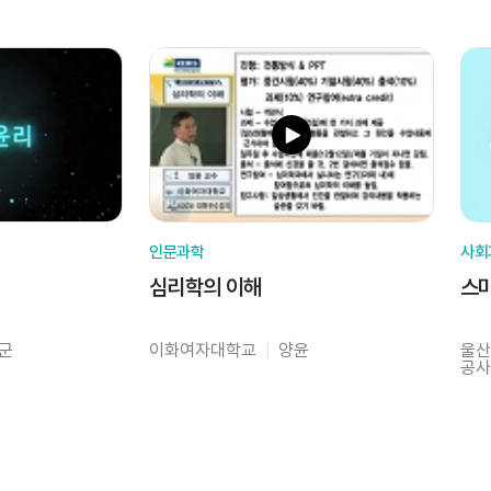
인문과학
사회
심리학의 이해
스
군
이화여자대학교
양윤
울산
공사