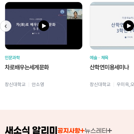
인문과학
예술ㆍ체육
차로배우는세계문화
산학연미용세미나
창신대학교
안소영
창신대학교
우미옥,
새소식 알리미
공지사항
뉴스레터