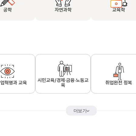
공학
자연과학
교육학
시민교육/경제·금융·노동교
업혁명과 교육
취업완전 정복
육
더보기
어&해외특강
K-MOOC 강의