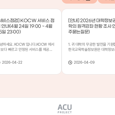
서비스점검] KOCW 서비스 점
[안내] 2026년 대학정보
 안내(4월 24일 19:00 ~ 4월
학의 원격강좌 현황 조사 
5일 23:00)
주묻는질문)
녕하세요. KOCW 입니다.KOCW 에서
1. 귀 대학의 무궁한 발전을 기원
 보다 빠르고 안정된 서비스를 제공하
한국교육학술정보원은 대학정보
 위해 다음과 같이 서비스 점검을 실시
목별 관리기관으로 지정되어 있습
니다.※ 서비스 점검 작업 일시 : 4월
본 조사는 2025. 3. 1~2026. 2.
2026-04-22
2026-04-09
4일(금) 19:00 ~ 4월 25일(토) 23:00
에 운영된 원격강좌(이러닝) 현
로 인해 KOCW 서비스가 점검시간 동
하여, '2026 대학정보공시 대학
 일시중지될 예정이오니, 이 점 양해하
강좌(12-바)'에 데이터를 연계할
 주시기 바랍니다.저희 KOCW 에서는
니다.가. 대학정보공시 대상 대
용자 여러분께 보다 좋은 서비스를 제
4년제 대학, 전문대학, 대학원대
하기 위해 노력하겠습니다.감사합니다.
격강좌(이러닝) 관련 부서(교무처
학습개발센터, 이러닝지원센터 등
송통신대학교 및 사이버대학 제외
인시 캠퍼스인 경우 해당 캠퍼스
있는 기관명을 선택하시면 됩니다.