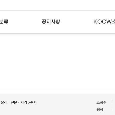
분류
공지사항
KOCW
강의
공지사항
KOCW란
강의
뉴스레터
활용안내
분야
주요통계현황
발자취
강의
서비스도움말
고객센터
ㆍ물리ㆍ천문ㆍ지리 >수학
조회수
평점