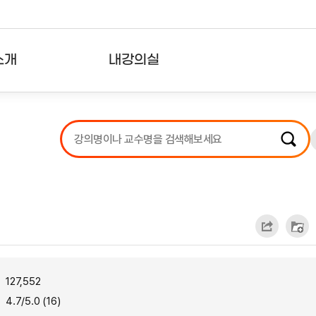
소개
내강의실
?
강의리스트
수강확인증강의
사용자의견
내강의클립
127,552
4.7/5.0 (16)