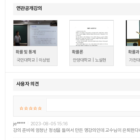
연관공개강의
확률 및 통계
확률론
확률과
국민대학교 | 이상범
안양대학교 | 노설현
가천대
사용자 의견
je****
2023-08-05 15:16
강의 준비에 엄청난 정성을 들여서 만든 명강의인데 교수님이 은퇴한다니