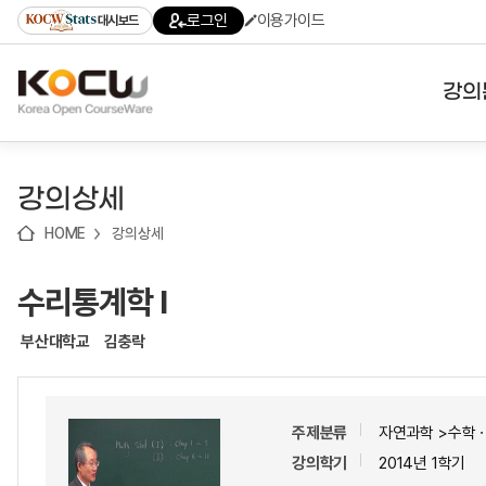
로
로
로
바
로그인
이용가이드
대시보드
가
가
가
로
기
기
기
가
(skip
기
to
강의
content)
대학
강의상세
기관
HOME
강의상세
전공
수리통계학 Ⅰ
테마
부산대학교
김충락
주제분류
자연과학 >수학
강의학기
2014년 1학기