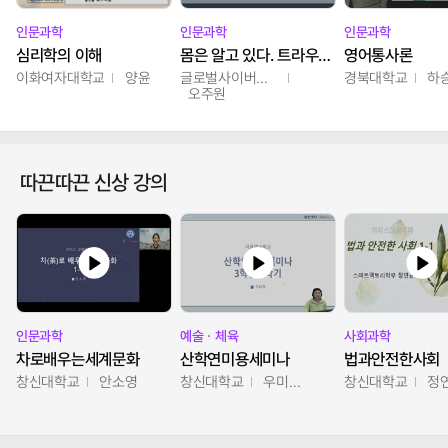
인문과학
인문과학
인문과학
심리학의 이해
몸은 알고 있다. 트라우마의 흔적
영어통사론
이화여자대학교
양윤
글로벌사이버대학교
경북대학교
하
오주원
따끈따끈 신상 강의
인문과학
예술ㆍ체육
사회과학
차로배우는세계문화
산학연미용세미나
법과안전한사회
창신대학교
안소영
창신대학교
우미옥,오윤경,박선이
창신대학교
정