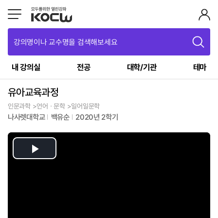
강의명이나 교수명을 검색해보세요
내 강의실
전공
대학/기관
테마
유아교육과정
인문과학 >언어ㆍ문학 >일어일문학
나사렛대학교
백유순
2020년 2학기
Play
Video