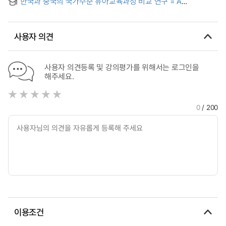
한국과 중국의 국가수준 유아교육과정 비교 연구 = A
Developing the Model of Christian Early Childhood
Curriculum: Focusing on Entanglement with Educational
Comparative Analysis of the National Early Childhood
Education based on the Study of the University of the
Content
Education Curriculum between Korea and China
Nations' for Young Children
사용자 의견
사용자 의견등록 및 강의평가를 위해서는 로그인을
해주세요.
0
/ 200
이용조건