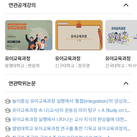
연관공개강의
유아교육과정
유아교육과정
유아교육과정
동명대학교
변윤희
신구대학교
정우영
건국대학교
박서
연관학위논문
놀이중심 유아교육과정 실행에서 '통합(integration)'의 양상과
의미 탐구 : 질적 메타분석에 기반하여 = Exploring the Aspects
유아교육과정 속 나(교사)의 운동성 의미 탐구 = A Study on the
and Meaning of Integration in the Implementation of Early
Meaning of My(teacher’s) Movement in the Curriculum of
Childhood Curriculum: Based on Qualitative Meta-Analysis
유아교육과정 실행에서 나타나는 교사 지식의 현상들에 대한
Early Childhood Education
존재인식론적 탐구 : 교육내용과의 얽힘을 중심으로 = An Onto-
열방대학교 유아교육과정 연구를 통한 기독교 유아교육과정의
epistem-ological Inquiry into Phenomena of Teacher
모형 개발을 위한 기초연구 = (A) Fundamental Study for
Knowledge Emmerged Out of Enacting Early Childhood