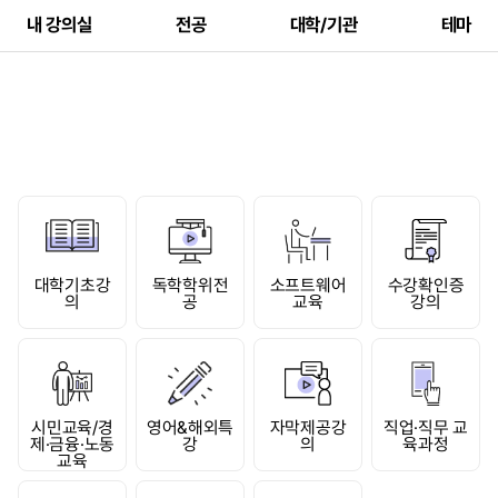
내 강의실
전공
대학/기관
테마
대학기초강
독학학위전
소프트웨어
수강확인증
의
공
교육
강의
시민교육/경
영어&해외특
자막제공강
직업·직무 교
제·금융·노동
강
의
육과정
교육