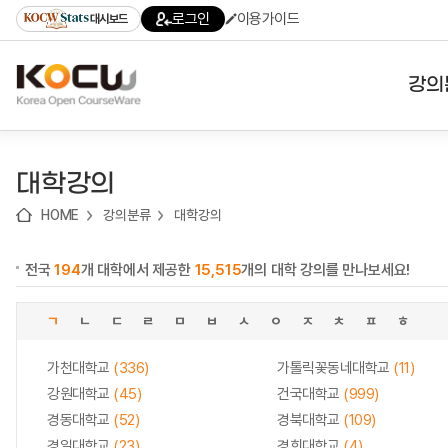
로
로
로
바
로그인
이용가이드
대시보드
가
가
가
로
기
기
기
가
(skip
기
to
강의
content)
대학
대학강의
기관
HOME
강의분류
대학강의
전공
전국
194
개 대학에서 제공한
15,515
개의 대학 강의를 만나보세요!
테마
ㄱ
ㄴ
ㄷ
ㄹ
ㅁ
ㅂ
ㅅ
ㅇ
ㅈ
ㅊ
ㅍ
ㅎ
가천대학교
(336)
가톨릭꽃동네대학교
(11)
강원대학교
(45)
건국대학교
(999)
경동대학교
(52)
경북대학교
(109)
경일대학교
(23)
경희대학교
(4)