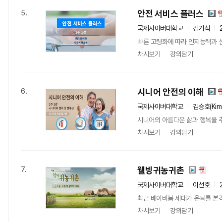
안전 서비스 플러스
5.
국제사이버대학교
김기식
빠른 고령화에 따라 인지능력과 신
차시보기
강의담기
시니어 안전의 이해
6.
국제사이버대학교
김승호(Kim
시니어의 아름다운 삶과 행복을 
차시보기
강의담기
웰빙귀농귀촌
7.
국제사이버대학교
이선호
최근 베이비붐 세대가 은퇴를 본격
차시보기
강의담기