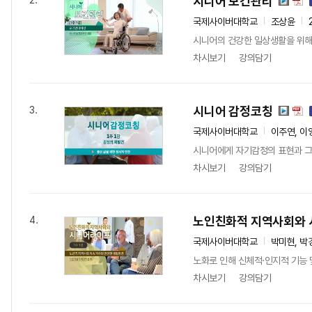
시니어 보건관리
2.
국제사이버대학교
조상윤
시니어의 건강한 일상생활을 위해 
차시보기
강의담기
시니어 감정코칭
3.
국제사이버대학교
이주연, 이
시니어에게 자기감정의 표현과 그에
차시보기
강의담기
노인친화적 지역사회와
4.
국제사이버대학교
박미현, 박
노화로 인해 신체적·인지적 기능
차시보기
강의담기