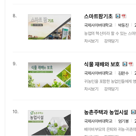
스마트팜기초
8.
국제사이버대학교
박동진
농업의 혁신이라 할 수 있는 스마
차시보기
강의담기
식물 재배와 보호
9.
국제사이버대학교
김완수
귀농인을 포함한 농업인들에게 영농
차시보기
강의담기
농촌주택과 농업시설
10.
국제사이버대학교
엄기봉
베이비부모의 은퇴와 귀농·귀촌의 