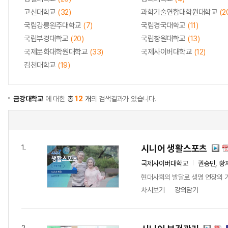
고신대학교
(32)
과학기술연합대학원대학교
(2
국립강릉원주대학교
(7)
국립경국대학교
(11)
국립부경대학교
(20)
국립창원대학교
(13)
국제문화대학원대학교
(33)
국제사이버대학교
(12)
김천대학교
(19)
금강대학교
에 대한
총
12
개
의 검색결과가 있습니다.
시니어 생활스포츠
1.
국제사이버대학교
권승민, 황
현대사회의 발달로 생명 연장의 기
차시보기
강의담기