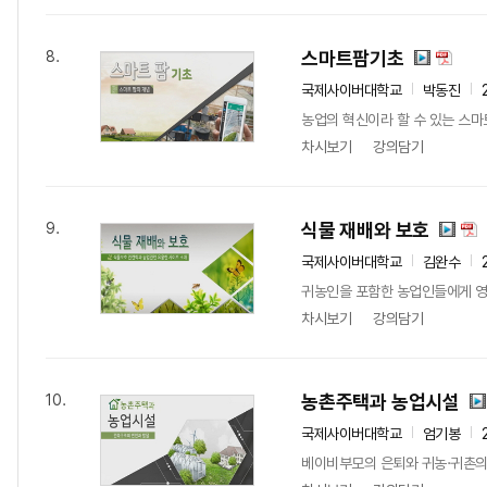
스마트팜기초
8.
국제사이버대학교
박동진
농업의 혁신이라 할 수 있는 스마
차시보기
강의담기
식물 재배와 보호
9.
국제사이버대학교
김완수
귀농인을 포함한 농업인들에게 영농
차시보기
강의담기
농촌주택과 농업시설
10.
국제사이버대학교
엄기봉
베이비부모의 은퇴와 귀농·귀촌의 