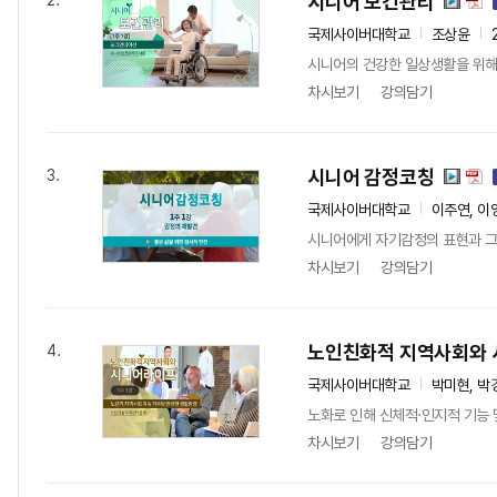
시니어 보건관리
2.
국제사이버대학교
조상윤
시니어의 건강한 일상생활을 위해 
차시보기
강의담기
시니어 감정코칭
3.
국제사이버대학교
이주연, 이
시니어에게 자기감정의 표현과 그에
차시보기
강의담기
노인친화적 지역사회와
4.
국제사이버대학교
박미현, 박
노화로 인해 신체적·인지적 기능
차시보기
강의담기