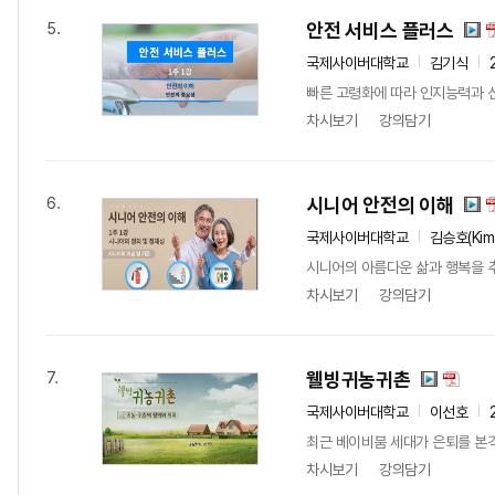
안전 서비스 플러스
5.
국제사이버대학교
김기식
빠른 고령화에 따라 인지능력과 신
차시보기
강의담기
시니어 안전의 이해
6.
국제사이버대학교
김승호(Kim
시니어의 아름다운 삶과 행복을 
차시보기
강의담기
웰빙귀농귀촌
7.
국제사이버대학교
이선호
최근 베이비붐 세대가 은퇴를 본격
차시보기
강의담기