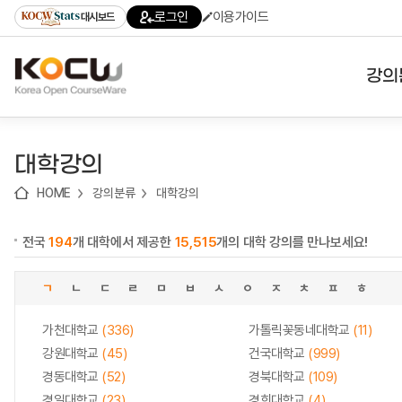
로
로
로
바
로그인
이용가이드
대시보드
가
가
가
로
기
기
기
가
(skip
기
to
강의
content)
대학
대학강의
기관
HOME
강의분류
대학강의
전공
전국
194
개 대학에서 제공한
15,515
개의 대학 강의를 만나보세요!
테마
ㄱ
ㄴ
ㄷ
ㄹ
ㅁ
ㅂ
ㅅ
ㅇ
ㅈ
ㅊ
ㅍ
ㅎ
가천대학교
(336)
가톨릭꽃동네대학교
(11)
강원대학교
(45)
건국대학교
(999)
경동대학교
(52)
경북대학교
(109)
경일대학교
(23)
경희대학교
(4)