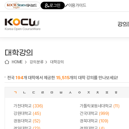
로
로
로
바
로그인
이용가이드
대시보드
가
가
가
로
기
기
기
가
(skip
기
to
강의
content)
대학
대학강의
기관
HOME
강의분류
대학강의
전공
전국
194
개 대학에서 제공한
15,515
개의 대학 강의를 만나보세요!
테마
ㄱ
ㄴ
ㄷ
ㄹ
ㅁ
ㅂ
ㅅ
ㅇ
ㅈ
ㅊ
ㅍ
ㅎ
가천대학교
(336)
가톨릭꽃동네대학교
(11)
강원대학교
(45)
건국대학교
(999)
경동대학교
(52)
경북대학교
(109)
경일대학교
(23)
경희대학교
(4)