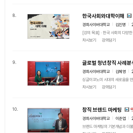
한국사회와대학이해
8.
경희사이버대학교
김진명
[강의 목표] ∙ 한국 사회의 다양
차시보기
강의담기
글로벌 청년창직 사례분석
9.
경희사이버대학교
김혜영
싱글이코노미 시대의 새로움을 만드
차시보기
강의담기
창직 브랜드 마케팅
10.
경희사이버대학교
이준엽
브랜드 마케팅의 기본개념과 더불어