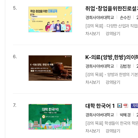
취업･창업을위한진로설
5.
경희사이버대학교
손수진
[강의 목표] ∙ 다양한 산업과 직
차시보기
강의담기
K-의료(양방,한방)의이
6.
경희사이버대학교
김범정
[강의 목표] - 양방과 한방의 기
차시보기
강의담기
대학 한국어 1
7.
경희사이버대학교
박혜경
[강의 목표] 학생들이 한국의 학
차시보기
강의담기