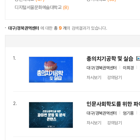
디지털서울문화예술대학교
(8)
대구/경북권역센터
에 대한
총
9
개
의 검색결과가 있습니다.
총의치기공학 및 실습
1.
대구/경북권역센터
이희경
차시보기
강의담기
인문사회학도를 위한 파이
2.
대구/경북권역센터
엄기홍
차시보기
강의담기