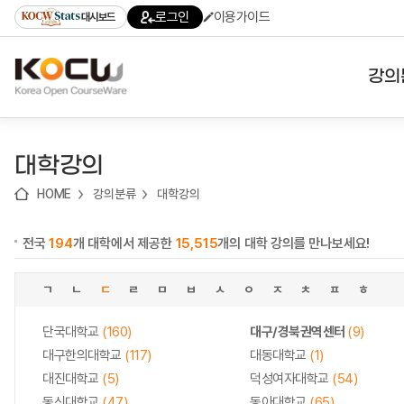
로
로
로
바
로그인
이용가이드
대시보드
가
가
가
로
기
기
기
가
(skip
기
to
강의
content)
대학
대학강의
기관
HOME
강의분류
대학강의
전공
전국
194
개 대학에서 제공한
15,515
개의 대학 강의를 만나보세요!
테마
ㄱ
ㄴ
ㄷ
ㄹ
ㅁ
ㅂ
ㅅ
ㅇ
ㅈ
ㅊ
ㅍ
ㅎ
단국대학교
(160)
대구/경북권역센터
(9)
대구한의대학교
(117)
대동대학교
(1)
대진대학교
(5)
덕성여자대학교
(54)
동신대학교
(47)
동아대학교
(65)