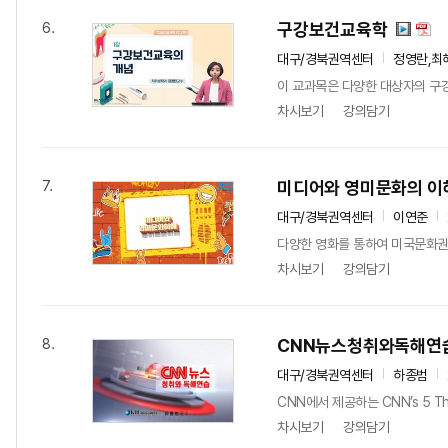
구강보건교육학
6.
대구/경북권역센터
정영란,최
이 교과목은 다양한 대상자의 구
차시보기
강의담기
미디어와 영미문화의 이
7.
대구/경북권역센터
이연준
다양한 영화를 통하여 미국문화권에
차시보기
강의담기
CNN뉴스청취와독해연
8.
대구/경북권역센터
하종범
CNN에서 제공하는 CNN’s 5 
차시보기
강의담기