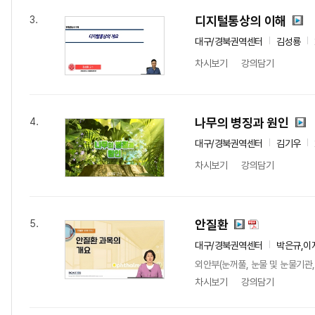
디지털통상의 이해
3.
대구/경북권역센터
김성룡
차시보기
강의담기
나무의 병징과 원인
4.
대구/경북권역센터
김기우
차시보기
강의담기
안질환
5.
대구/경북권역센터
박은규,이
외안부(눈꺼풀, 눈물 및 눈물기관,
차시보기
강의담기