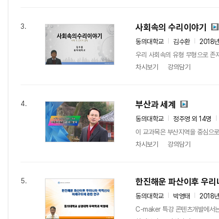
사회속의 수리이야기
3.
동의대학교
김수환
2018
우리 사회속의 유형 무형으로 존재
차시보기
강의담기
부산과 세계
4.
동의대학교
정주영 외 14명
이 교과목은 부산지역을 중심으로한 
차시보기
강의담기
한진해운 파산이후 우리
5.
동의대학교
박영태
2018
C-maker 특강 콘텐츠개발에서