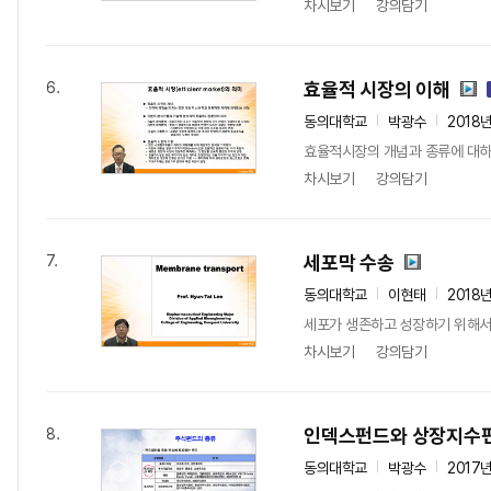
차시보기
강의담기
효율적 시장의 이해
6.
동의대학교
박광수
2018
효율적시장의 개념과 종류에 대하
차시보기
강의담기
세포막 수송
7.
동의대학교
이현태
2018
세포가 생존하고 성장하기 위해서는
차시보기
강의담기
인덱스펀드와 상장지수펀
8.
동의대학교
박광수
2017