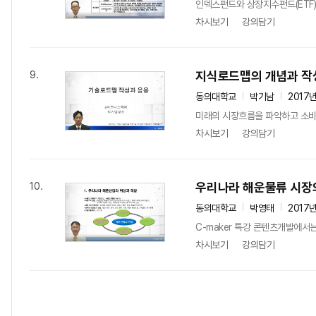
인덱스펀드와 상장지수펀드(ETF
차시보기
강의담기
지식로드맵의 개념과 작
9.
동의대학교
박기남
2017
미래의 시장흐름을 파악하고 소비
차시보기
강의담기
우리나라 해운물류 시장
10.
동의대학교
박영태
2017
C-maker 특강 콘텐츠개발에서는
차시보기
강의담기