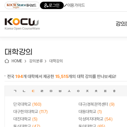
로
로
로
바
로그인
이용가이드
대시보드
가
가
가
로
기
기
기
가
(skip
기
to
강의
content)
대학
대학강의
기관
HOME
강의분류
대학강의
전공
전국
194
개 대학에서 제공한
15,515
개의 대학 강의를 만나보세요!
테마
ㄱ
ㄴ
ㄷ
ㄹ
ㅁ
ㅂ
ㅅ
ㅇ
ㅈ
ㅊ
ㅍ
ㅎ
단국대학교
(160)
대구/경북권역센터
(9)
대구한의대학교
(117)
대동대학교
(1)
대진대학교
(5)
덕성여자대학교
(54)
동신대학교
(47)
동아대학교
(65)