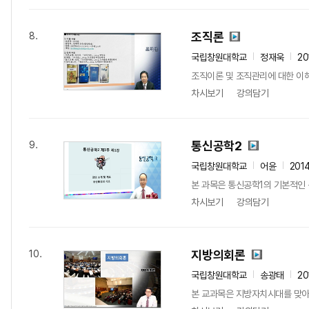
조직론
8.
국립창원대학교
정재욱
20
조직이론 및 조직관리에 대한 이
차시보기
강의담기
통신공학2
9.
국립창원대학교
어윤
201
본 과목은 통신공학1의 기본적인
차시보기
강의담기
지방의회론
10.
국립창원대학교
송광태
20
본 교과목은 지방자치시대를 맞아 