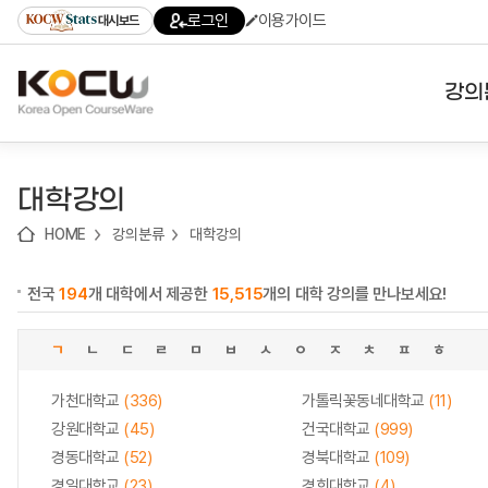
로
로
로
바
로그인
이용가이드
대시보드
가
가
가
로
기
기
기
가
(skip
기
to
강의
content)
대학
대학강의
기관
HOME
강의분류
대학강의
전공
전국
194
개 대학에서 제공한
15,515
개의 대학 강의를 만나보세요!
테마
ㄱ
ㄴ
ㄷ
ㄹ
ㅁ
ㅂ
ㅅ
ㅇ
ㅈ
ㅊ
ㅍ
ㅎ
가천대학교
(336)
가톨릭꽃동네대학교
(11)
강원대학교
(45)
건국대학교
(999)
경동대학교
(52)
경북대학교
(109)
경일대학교
(23)
경희대학교
(4)