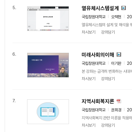
열유체시스템설계
5.
국립창원대학교
오택현
20
열유체시스템의 설계 및 해석을 
차시보기
강의담기
미래사회의이해
6.
국립창원대학교
이기완
2
본 강좌는 급격히 변화하는 시대에 
차시보기
강의담기
지역사회복지론
7.
국립창원대학교
권희경
20
지역사회복지 관련 이론을 적용하
차시보기
강의담기